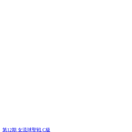
第12期 女流球聖戦 C級