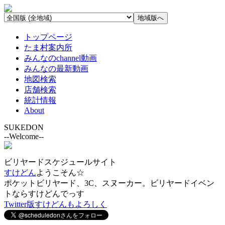
トップページ
たま村案内所
みんなのchannel動画
みんなの最新動画
地図検索
店舗検索
統計情報
About
SUKEDON
--Welcome--
ビリヤードスケジュールサイト
すけどん
ようこそん☆
ポケットビリヤード、3C、スヌーカー。ビリヤードイベン
トならすけどんでっす
Twitter版すけどんもよろしく