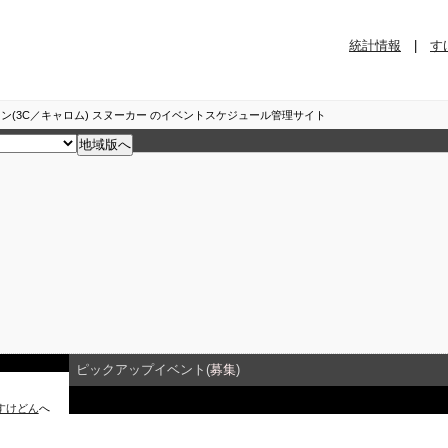
統計情報
|
す
ン(3C／キャロム) スヌーカー のイベントスケジュール管理サイト
ピックアップイベント(
募集
)
すけどん
へ
イベント詳細