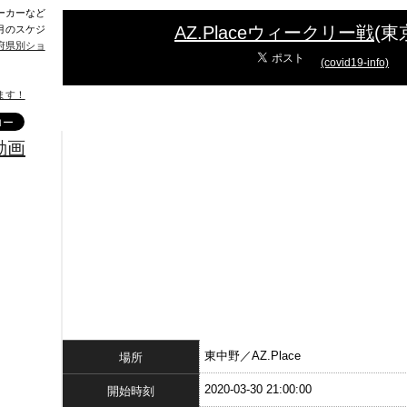
ーカーなど
AZ.Placeウィークリー戦
(東
月のスケジ
府県別ショ
(covid19-info)
ます！
動画
東中野／AZ.Place
場所
2020-03-30 21:00:00
開始時刻