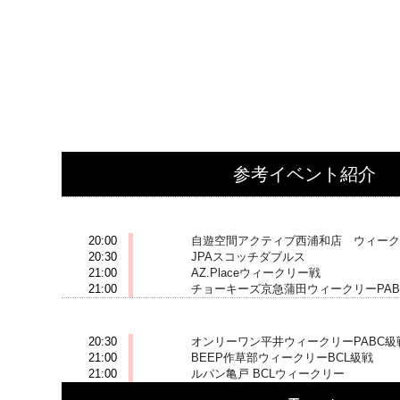
参考イベント紹介
2020-03-30 (月)
20:00
自遊空間アクティブ西浦和店 ウィークリ
20:30
JPAスコッチダブルス
21:00
AZ.Placeウィークリー戦
21:00
チョーキーズ京急蒲田ウィークリーPAB
2020-03-31 (火)
20:30
オンリーワン平井ウィークリーPABC級
21:00
BEEP作草部ウィークリーBCL級戦
21:00
ルパン亀戸 BCLウィークリー