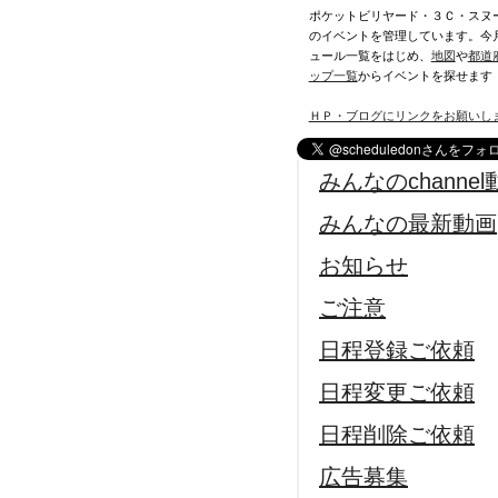
ポケットビリヤード・３Ｃ・スヌ
のイベントを管理しています。今
ュール一覧をはじめ、
地図
や
都道
ップ一覧
からイベントを探せます
ＨＰ・ブログにリンクをお願いし
みんなのchannel
みんなの最新動画
お知らせ
ご注意
日程登録ご依頼
日程変更ご依頼
日程削除ご依頼
広告募集