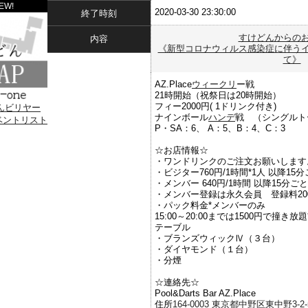
EW!
2020-03-30 23:30:00
終了時刻
すけどんからの
内容
《新型コロナウィルス感染症に伴う
て》
AZ.Place
ウィークリ
ー戦
21時開始（祝祭日は20時開始）
フィー2000円( 1ドリンク付き)
ナインボール
ハンデ
戦 （シングルト
P・SA：6、 A：5、B：4、C：3
☆お店情報☆
・ワンドリンクのご注文お願いします
・ビジター760円/1時間*1人 以降15分
・メンバー 640円/1時間 以降15分ごと
・メンバー登録は永久会員 登録料20
・パック料金*メンバーのみ
15:00～20:00までは1500円で撞き
テーブル
・ブランズウィックⅣ（３台）
・ダイヤモンド（１台）
・分煙
☆連絡先☆
Pool&Darts Bar AZ.Place
住所
164-0003
東京都中野区東中野3-2-5