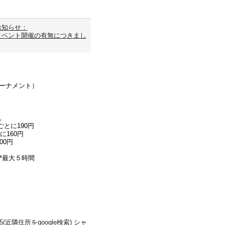
お知らせ：
イベント開催の有無につきまし
ーナメント）
。
ごとに190円
に160円
00円
放題*最大５時間
(近隣住所をgoogle検索)
シャ