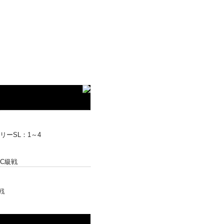
ーSL：1～4
C級戦
戦