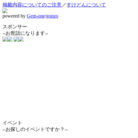
掲載内容についてのご注意
／
すけどんについて
powered by
Gem-one
/
gonzo
スポンサー
--お世話になります--
イベント
--お探しのイベントですか？--