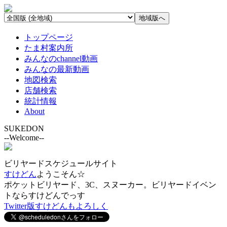
トップページ
たま村案内所
みんなのchannel動画
みんなの最新動画
地図検索
店舗検索
統計情報
About
SUKEDON
--Welcome--
ビリヤードスケジュールサイト
すけどん
ようこそん☆
ポケットビリヤード、3C、スヌーカー。ビリヤードイベン
トならすけどんでっす
Twitter版すけどんもよろしく