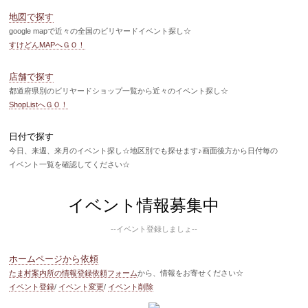
地図で探す
google mapで近々の全国のビリヤードイベント探し☆
すけどんMAPへＧＯ！
店舗で探す
都道府県別のビリヤードショップ一覧から近々のイベント探し☆
ShopListへＧＯ！
日付で探す
今日、来週、来月のイベント探し☆地区別でも探せます♪画面後方から日付毎の
イベント一覧を確認してください☆
イベント情報募集中
--イベント登録しましょ--
ホームページから依頼
たま村案内所の情報登録依頼フォーム
から、情報をお寄せください☆
イベント登録
/
イベント変更
/
イベント削除