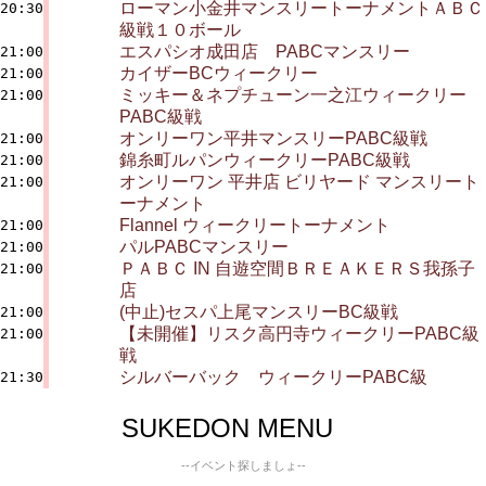
ローマン小金井マンスリートーナメントＡＢＣ
20:30
級戦１０ボール
エスパシオ成田店 PABCマンスリー
21:00
カイザーBCウィークリー
21:00
ミッキー＆ネプチューン一之江ウィークリー
21:00
PABC級戦
オンリーワン平井マンスリーPABC級戦
21:00
錦糸町ルパンウィークリーPABC級戦
21:00
オンリーワン 平井店 ビリヤード マンスリート
21:00
ーナメント
Flannel ウィークリートーナメント
21:00
パルPABCマンスリー
21:00
ＰＡＢＣ IN 自遊空間ＢＲＥＡＫＥＲＳ我孫子
21:00
店
(中止)セスパ上尾マンスリーBC級戦
21:00
【未開催】リスク高円寺ウィークリーPABC級
21:00
戦
シルバーバック ウィークリーPABC級
21:30
SUKEDON MENU
--イベント探しましょ--