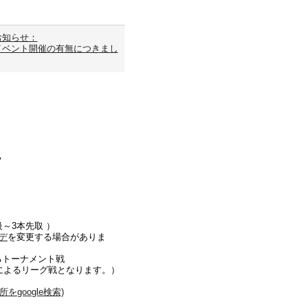
お知らせ：
イベント開催の有無につきまし
"
級～3本先取 ）
デ
を変更する場合がありま
るトーナメント戦
によるリーグ戦となります。）
をgoogle検索)