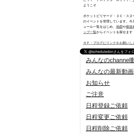
ようこそ
ポケットビリヤード・３Ｃ・スヌ
のイベントを管理しています。今
ュール一覧をはじめ、
地図
や
都道
ップ一覧
からイベントを探せます
ＨＰ・ブログにリンクをお願いし
みんなのchannel
みんなの最新動画
お知らせ
ご注意
日程登録ご依頼
日程変更ご依頼
日程削除ご依頼