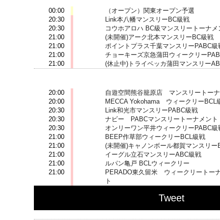
00:00
（オープン）関東オープン予選
20:30
Link本八幡マンスリーBC級戦
20:30
コウホアロハ BC級マンスリートーナメ
21:00
(未開催)アーク北本マンスリーBC級戦
21:00
ポイントプラス千葉マンスリーPABC級
21:00
チョーキーズ京急蒲田ウィークリーPAB
21:00
(休止中)トライベッカ蒲田マンスリーAB
2020-08-11 (火)
20:00
自遊空間熊谷籠原店 マンスリートーナ
20:00
MECCA Yokohama ウィークリーBCL
20:30
Link和光市マンスリーPABC級戦
20:30
ナビー PABCマンスリートーナメント
20:30
オンリーワン平井ウィークリーPABC級
21:00
BEEP作草部ウィークリーBCL級戦
21:00
(未開催)キャノンボール都賀マンスリーB
21:00
イーグル立石マンスリーABC級戦
21:00
ルパン亀戸 BCLウィークリー
21:00
PERADO東久留米 ウィークリートー
ト
Tweet