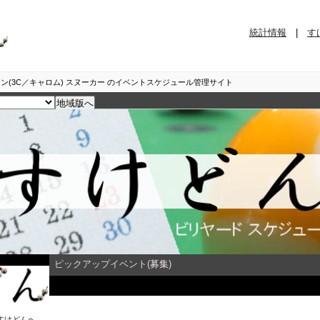
統計情報
|
す
ン(3C／キャロム) スヌーカー のイベントスケジュール管理サイト
ピックアップイベント(
募集
)
イベント詳細
すけどん
へ