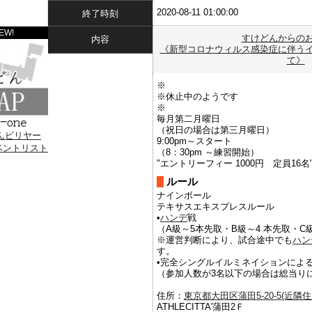
2020-08-11 01:00:00
終了時刻
EW!
すけどんからの
内容
《新型コロナウィルス感染症に伴う
て》
※
※休止中のようです
※
毎月第二月曜日
（祝日の場合は第三月曜日）
9:00pm～スタート
（8：30pm ～練習開始）
"エントリーフィー 1000円 定員16名
ルール
ナインボール
テキサスエキスプレスルール
•
ハンデ
戦
（A級～5本先取・B級～4 本先取・C
※運営判断により、試合途中でも
ハン
す。
•完全シングルイルミネイションによ
（参加人数が3名以下の場合は総当り
住所：
東京都大田区蒲田5-20-5(近隣住所
ATHLECITTA'蒲田2Ｆ