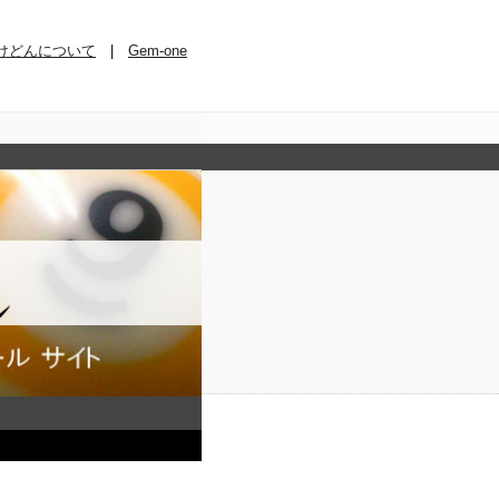
けどんについて
|
Gem-one