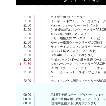
2021-06-25 (金)
21:00
カイザーBCウィークリー
21:00
ミッキー＆ネプチューン一之江ウィーク
21:00
Flannel ウィークリートーナメント
21:00
(中止)錦糸町ルパンウィークリーPABC
21:00
ルパン亀戸ABCLマンスリー
21:00
ラリー相模大野 マンスリーPABC戦
21:00
ルーキー都筑ウィークリーPABC級戦
21:00
サイドナインＢＣマンスリートーナメン
21:00
セスパ上尾マンスリーPABC級戦
21:00
BREAKERS 9ボールマンスリー
21:00
(中止)キャノンボール鎌ヶ谷10ボールマ
21:30
シルバーバック ウィークリーPABC級
21:30
REVE９ボールミッドナイト トーナメ
21:30
Ｍｒ．Ｑｕｅ’ｓⅢ スポーツビリヤード
ト
22:00
ホワイトハウス座間ウィークリーABC
2021-06-26 (土)
00:00
第18回 中部スポーツビリヤードフェア
00:00
(開催中止)第21回 東海レディースグラ
00:00
(開催中止)第26回 東海グランプリ