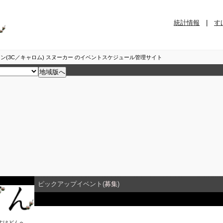
統計情報
|
す
ン(3C／キャロム) スヌーカー のイベントスケジュール管理サイト
ピックアップイベント(
募集
)
イベント詳細
すけどん
へ