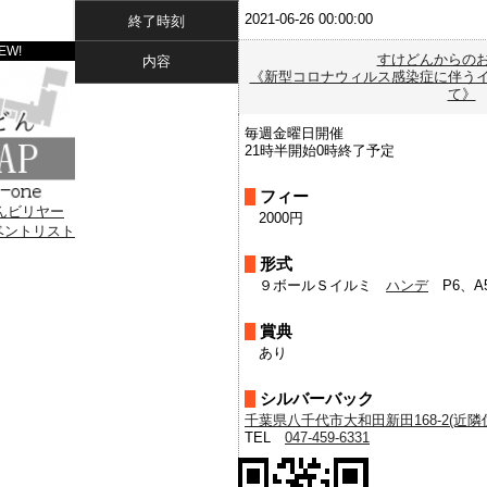
2021-06-26 00:00:00
終了時刻
EW!
すけどんからの
内容
《新型コロナウィルス感染症に伴う
て》
毎週金曜日開催
21時半開始0時終了予定
フィー
2000円
形式
９ボールＳイルミ
ハンデ
P6、A5
賞典
あり
シルバーバック
千葉県八千代市大和田新田168-2(近隣住
TEL
047-459-6331