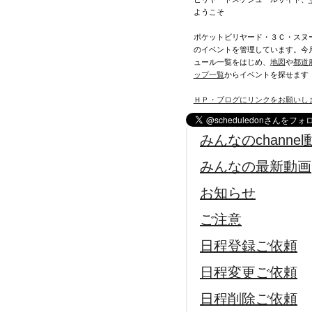
ようこそ
ポケットビリヤード・３Ｃ・スヌ
のイベントを管理しています。今
ュール一覧をはじめ、
地図
や
都道
ップ一覧
からイベントを探せます
ＨＰ・ブログにリンクをお願いし
みんなのchannel
みんなの最新動画
お知らせ
ご注意
日程登録ご依頼
日程変更ご依頼
日程削除ご依頼