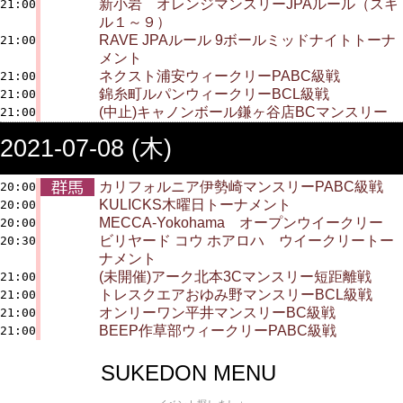
新小岩 オレンジマンスリーJPAルール（スキ
21:00
ル１～９）
RAVE JPAルール 9ボールミッドナイトトーナ
21:00
メント
ネクスト浦安ウィークリーPABC級戦
21:00
錦糸町ルパンウィークリーBCL級戦
21:00
(中止)キャノンボール鎌ヶ谷店BCマンスリー
21:00
2021-07-08 (木)
カリフォルニア伊勢崎マンスリーPABC級戦
20:00
KULICKS木曜日トーナメント
20:00
MECCA-Yokohama オープンウイークリー
20:00
ビリヤード コウ ホアロハ ウイークリートー
20:30
ナメント
(未開催)アーク北本3Cマンスリー短距離戦
21:00
トレスクエアおゆみ野マンスリーBCL級戦
21:00
オンリーワン平井マンスリーBC級戦
21:00
BEEP作草部ウィークリーPABC級戦
21:00
SUKEDON MENU