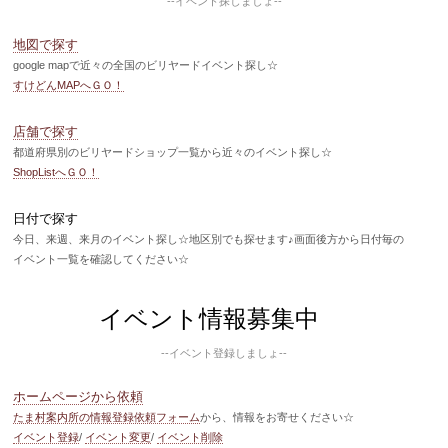
--イベント探しましょ--
地図で探す
google mapで近々の全国のビリヤードイベント探し☆
すけどんMAPへＧＯ！
店舗で探す
都道府県別のビリヤードショップ一覧から近々のイベント探し☆
ShopListへＧＯ！
日付で探す
今日、来週、来月のイベント探し☆地区別でも探せます♪画面後方から日付毎の
イベント一覧を確認してください☆
イベント情報募集中
--イベント登録しましょ--
ホームページから依頼
たま村案内所の情報登録依頼フォーム
から、情報をお寄せください☆
イベント登録
/
イベント変更
/
イベント削除