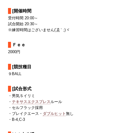
[開催時間
受付時間 20:00～
試合開始 20:30～
※練習時間はございません(´Д｀;)ヾ
Ｆｅｅ
2000円
[競技種目
９BALL
[試合形式
・男気Ｓイリミ
・
テキサスエクスプレス
ルール
・セルフラック採用
・ブレイクエース・
ダブルヒット
無し
・B-4,C-3