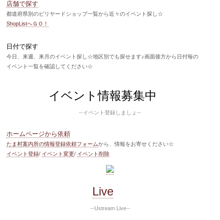
店舗で探す
都道府県別のビリヤードショップ一覧から近々のイベント探し☆
ShopListへＧＯ！
日付で探す
今日、来週、来月のイベント探し☆地区別でも探せます♪画面後方から日付毎の
イベント一覧を確認してください☆
イベント情報募集中
--イベント登録しましょ--
ホームページから依頼
たま村案内所の情報登録依頼フォーム
から、情報をお寄せください☆
イベント登録
/
イベント変更
/
イベント削除
Live
--Ustream Live--