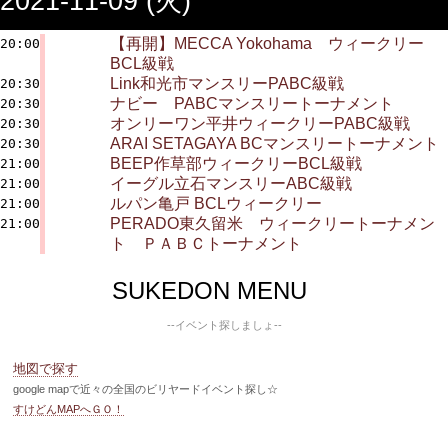
2021-11-09 (火)
【再開】MECCA Yokohama ウィークリー
20:00
BCL級戦
Link和光市マンスリーPABC級戦
20:30
ナビー PABCマンスリートーナメント
20:30
オンリーワン平井ウィークリーPABC級戦
20:30
ARAI SETAGAYA BCマンスリートーナメント
20:30
BEEP作草部ウィークリーBCL級戦
21:00
イーグル立石マンスリーABC級戦
21:00
ルパン亀戸 BCLウィークリー
21:00
PERADO東久留米 ウィークリートーナメン
21:00
ト ＰＡＢＣトーナメント
SUKEDON MENU
--イベント探しましょ--
地図で探す
google mapで近々の全国のビリヤードイベント探し☆
すけどんMAPへＧＯ！