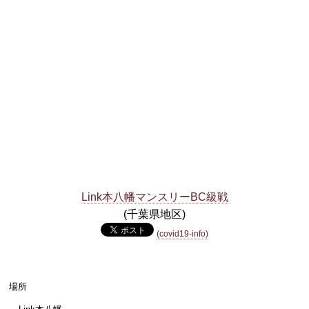
Link本八幡マンスリーBC級戦
(千葉県地区)
(covid19-info)
場所