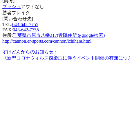
[備考]
プッシュ
アウトなし
勝者ブレイク
[問い合わせ先]
TEL:
043-642-7755
FAX:
043-642-7755
住所:
千葉県市原市八幡217(近隣住所をgoogle検索)
http://cannon.er-sports.com/cannon/ichihara.html
すけどんからのお知らせ：
《新型コロナウィルス感染症に伴うイベント開催の有無につ