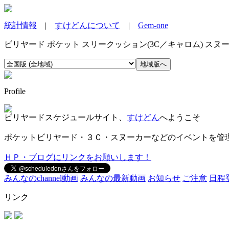
統計情報
|
すけどんについて
|
Gem-one
ビリヤード ポケット スリークッション(3C／キャロム) ス
Profile
ビリヤードスケジュールサイト、
すけどん
へようこそ
ポケットビリヤード・３Ｃ・スヌーカーなどのイベントを管
ＨＰ・ブログにリンクをお願いします！
みんなのchannel動画
みんなの最新動画
お知らせ
ご注意
日程
リンク