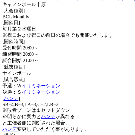
キャノンボール市原
[大会種別]
BCL Monthly
[開催日]
毎月第２水曜日
※祝日および祝日の前日の場合でも開催いたします
[開催時間]
受付時間 20:00～
練習時間 20:00～
試合開始 21:00～
[競技種目]
ナインボール
[試合形式]
予選：Ｗ
イリミネーション
決勝：Ｓ
イリミネーション
[
ハンデ
]
SB=4,B=3,LA=3,C=2,LB=2
※敗者ゾーンは１セットダウン
※明らかに実力と
ハンデ
が異なる
と主催者側に判断された場合、
ハンデ
変更していただく事があります。