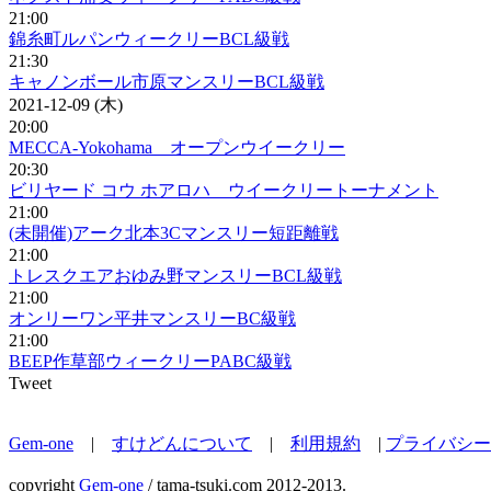
21:00
錦糸町ルパンウィークリーBCL級戦
21:30
キャノンボール市原マンスリーBCL級戦
2021-12-09 (木)
20:00
MECCA-Yokohama オープンウイークリー
20:30
ビリヤード コウ ホアロハ ウイークリートーナメント
21:00
(未開催)アーク北本3Cマンスリー短距離戦
21:00
トレスクエアおゆみ野マンスリーBCL級戦
21:00
オンリーワン平井マンスリーBC級戦
21:00
BEEP作草部ウィークリーPABC級戦
Tweet
Gem-one
|
すけどんについて
|
利用規約
|
プライバシー
copyright
Gem-one
/ tama-tsuki.com 2012-2013.