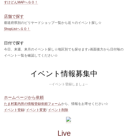
すけどんMAPへＧＯ！
店舗で探す
都道府県別のビリヤードショップ一覧から近々のイベント探し☆
ShopListへＧＯ！
日付で探す
今日、来週、来月のイベント探し☆地区別でも探せます♪画面後方から日付毎の
イベント一覧を確認してください☆
イベント情報募集中
--イベント登録しましょ--
ホームページから依頼
たま村案内所の情報登録依頼フォーム
から、情報をお寄せください☆
イベント登録
/
イベント変更
/
イベント削除
Live