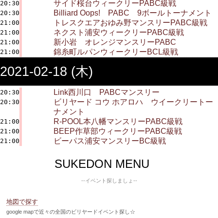
サイド桜台ウィークリーPABC級戦
20:30
Billiard Oops! PABC 9ボールトーナメント
20:30
トレスクエアおゆみ野マンスリーPABC級戦
21:00
ネクスト浦安ウィークリーPABC級戦
21:00
新小岩 オレンジマンスリーPABC
21:00
錦糸町ルパンウィークリーBCL級戦
21:00
2021-02-18 (木)
Link西川口 PABCマンスリー
20:30
ビリヤード コウ ホアロハ ウイークリートー
20:30
ナメント
R-POOL本八幡マンスリーPABC級戦
21:00
BEEP作草部ウィークリーPABC級戦
21:00
ビーパス浦安マンスリーBC級戦
21:00
SUKEDON MENU
--イベント探しましょ--
地図で探す
google mapで近々の全国のビリヤードイベント探し☆