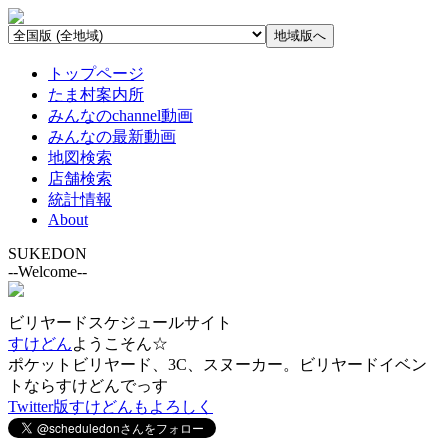
トップページ
たま村案内所
みんなのchannel動画
みんなの最新動画
地図検索
店舗検索
統計情報
About
SUKEDON
--Welcome--
ビリヤードスケジュールサイト
すけどん
ようこそん☆
ポケットビリヤード、3C、スヌーカー。ビリヤードイベン
トならすけどんでっす
Twitter版すけどんもよろしく