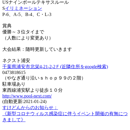
USナインボールテキサスルール
S
イリミネーション
P-6、A-5、B-4、C・L-3
賞典
優勝～３位タイまで
（人数により変更あり）
大会結果：随時更新していきます
ネクスト浦安
千葉県浦安市北栄4-21-2-2Ｆ(近隣住所をgoogle検索)
0473818615
（やなぎ通り沿いｓｈｏｐ９９の２階）
駐車場あり
東西線浦安駅より徒歩１０分
http://www.pool-next.com/
(自動更新:2021-01-24)
すけどんからのお知らせ：
《新型コロナウィルス感染症に伴うイベント開催の有無につ
きまして》