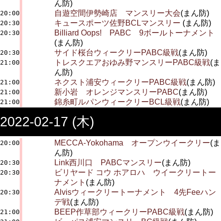
ん防)
自遊空間伊勢崎店 マンスリー大会
(まん防)
20:00
キュースポーツ佐野BCLマンスリー
(まん防)
20:30
Billiard Oops! PABC 9ボールトーナメント
20:30
(まん防)
サイド桜台ウィークリーPABC級戦
(まん防)
20:30
トレスクエアおゆみ野マンスリーPABC級戦
(ま
21:00
ん防)
ネクスト浦安ウィークリーPABC級戦
(まん防)
21:00
新小岩 オレンジマンスリーPABC
(まん防)
21:00
錦糸町ルパンウィークリーBCL級戦
(まん防)
21:00
2022-02-17 (木)
MECCA-Yokohama オープンウイークリー
(ま
20:00
ん防)
Link西川口 PABCマンスリー
(まん防)
20:30
ビリヤード コウ ホアロハ ウイークリートー
20:30
ナメント
(まん防)
Alvisウィークリートーナメント 4先Feeハン
20:30
デ戦
(まん防)
BEEP作草部ウィークリーPABC級戦
(まん防)
21:00