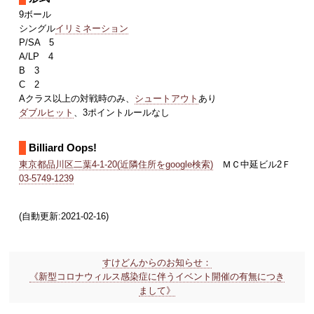
9ボール
シングル
イリミネーション
P/SA 5
A/LP 4
B 3
C 2
Aクラス以上の対戦時のみ、
シュートアウト
あり
ダブルヒット
、3ポイントルールなし
Billiard Oops!
東京都品川区二葉4-1-20(近隣住所をgoogle検索)
ＭＣ中延ビル2Ｆ
03-5749-1239
(自動更新:2021-02-16)
すけどんからのお知らせ：
《新型コロナウィルス感染症に伴うイベント開催の有無につき
まして》