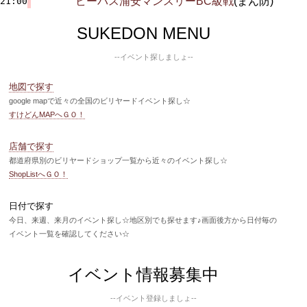
ビーパス浦安マンスリーBC級戦
(まん防)
21:00
SUKEDON MENU
--イベント探しましょ--
地図で探す
google mapで近々の全国のビリヤードイベント探し☆
すけどんMAPへＧＯ！
店舗で探す
都道府県別のビリヤードショップ一覧から近々のイベント探し☆
ShopListへＧＯ！
日付で探す
今日、来週、来月のイベント探し☆地区別でも探せます♪画面後方から日付毎の
イベント一覧を確認してください☆
イベント情報募集中
--イベント登録しましょ--