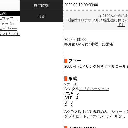
2022-05-12 00:00:00
終了時刻
EW!
すけどんからの
内容
《新型コロナウィルス感染症に伴う
て》
20:30～00:00
毎月第1から第4水曜日に開催
フィー
2000円（1ドリンク付き※アルコール
形式
9ボール
シングル
イリミネーション
P/SA 5
A/LP 4
B 3
C 2
Aクラス以上の対戦時のみ、
シュート
ダブルヒット
、3ポイントルールな