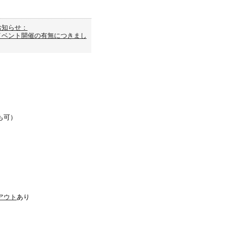
お知らせ：
イベント開催の有無につきまし
も可）
アウト
あり
し