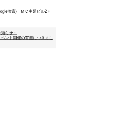
gle検索)
ＭＣ中延ビル2Ｆ
お知らせ：
イベント開催の有無につきまし