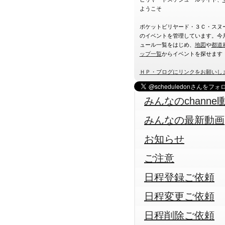
ようこそ
ポケットビリヤード・３Ｃ・スヌ
のイベントを管理しています。今
ュール一覧をはじめ、
地図
や
都道
ップ一覧
からイベントを探せます
ＨＰ・ブログにリンクをお願いし
みんなのchannel
みんなの最新動画
お知らせ
ご注意
日程登録ご依頼
日程変更ご依頼
日程削除ご依頼