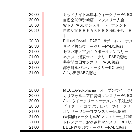
2022-05-11 (水)
20:00
ミッドナイト本厚木ウィークリーPABC
20:00
自遊空間伊勢崎店 マンスリー大会
20:30
WIND PABCマンスリートーナメント
20:30
自遊空間ＢＲＥＡＫＥＲＳ我孫子店 Ｂ
ト
20:30
Billiard Oops! PABC 9ボールトー
20:30
サイド桜台ウィークリーPABC級戦
21:00
セスパ東大宮店１０ボールマンスリー
21:00
ネクスト浦安ウィークリーPABC級戦
21:00
夢空間成田マンスリーPABC級戦
21:00
錦糸町ルパンウィークリーBCL級戦
21:00
A-1小田原ABC級戦
2022-05-12 (木)
20:00
MECCA-Yokohama オープンウイー
20:00
カリフォルニア伊勢崎マンスリーPABC
20:00
Alvisウイークリートーナメント下剋上
20:30
ビリヤード コウ ホアロハ ウイークリ
21:00
オンリーワン平井マンスリーBC級戦
21:00
(未開催)アーク北本3Cマンスリー短距離
21:00
トレスクエアおゆみ野マンスリーBCL級
21:00
BEEP作草部ウィークリーPABC級戦