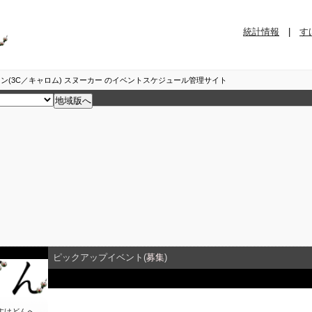
統計情報
|
す
ン(3C／キャロム) スヌーカー のイベントスケジュール管理サイト
ピックアップイベント(
募集
)
イベント詳細
すけどん
へ