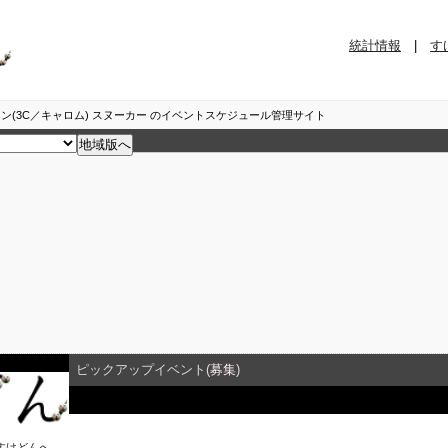
統計情報
|
す
ン(3C／キャロム) スヌーカー のイベントスケジュール管理サイト
ピックアップイベント(
募集
)
イベント詳細
すけどん
へ