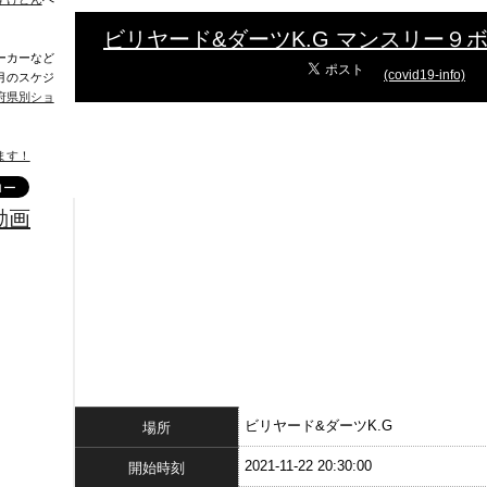
ビリヤード&ダーツK.G マンスリー９
ーカーなど
(covid19-info)
月のスケジ
府県別ショ
ます！
動画
ビリヤード&ダーツK.G
場所
2021-11-22 20:30:00
開始時刻