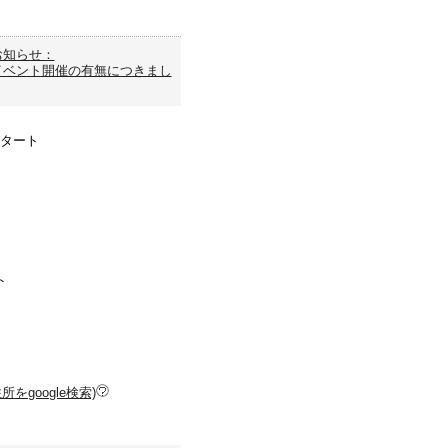
お知らせ：
イベント開催の有無につきまし
スタート
ト
をgoogle検索)