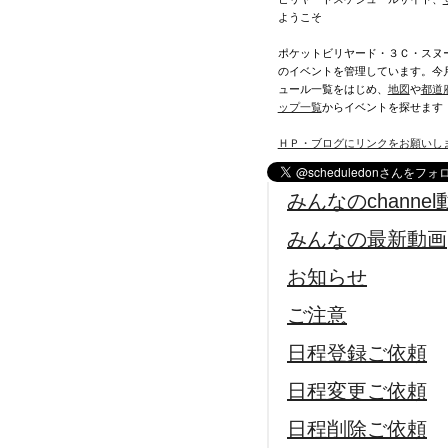
ようこそ
ポケットビリヤード・３Ｃ・スヌ
のイベントを管理しています。今
ュール一覧をはじめ、
地図
や
都道
ップ一覧
からイベントを探せます
ＨＰ・ブログにリンクをお願いし
みんなのchannel
みんなの最新動画
お知らせ
ご注意
日程登録ご依頼
日程変更ご依頼
日程削除ご依頼