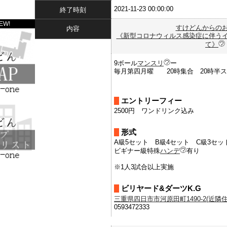
2021-11-23 00:00:00
終了時刻
EW!
すけどんからの
内容
《新型コロナウィルス感染症に伴う
て》
9ボール
マンスリ
ー
毎月第四月曜 20時集合 20時半
エントリーフィー
2500円 ワンドリンク込み
形式
A級5セット B級4セット C級3セッ
ビギナー級特殊
ハンデ
有り
※1人3試合以上実施
ビリヤード&ダーツK.G
三重県四日市市河原田町1490-2(近隣住所
0593472333