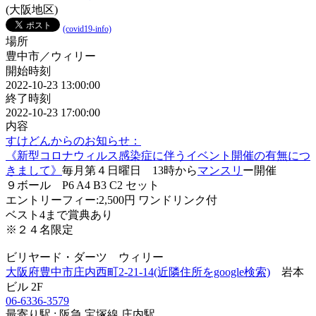
(大阪地区)
(covid19-info)
場所
豊中市／ウィリー
開始時刻
2022-10-23 13:00:00
終了時刻
2022-10-23 17:00:00
内容
すけどんからのお知らせ：
《新型コロナウィルス感染症に伴うイベント開催の有無につ
きまして》
毎月第４日曜日 13時から
マンスリ
ー開催
９ボール P6 A4 B3 C2 セット
エントリーフィー:2,500円 ワンドリンク付
ベスト4まで賞典あり
※２４名限定
ビリヤード・ダーツ ウィリー
大阪府豊中市庄内西町2-21-14(近隣住所をgoogle検索)
岩本
ビル 2F
06-6336-3579
最寄り駅 : 阪急 宝塚線 庄内駅