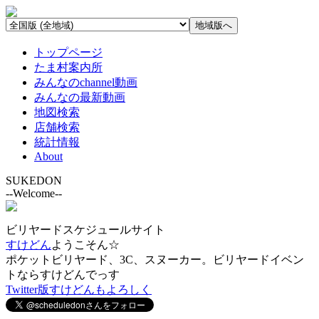
トップページ
たま村案内所
みんなのchannel動画
みんなの最新動画
地図検索
店舗検索
統計情報
About
SUKEDON
--Welcome--
ビリヤードスケジュールサイト
すけどん
ようこそん☆
ポケットビリヤード、3C、スヌーカー。ビリヤードイベン
トならすけどんでっす
Twitter版すけどんもよろしく