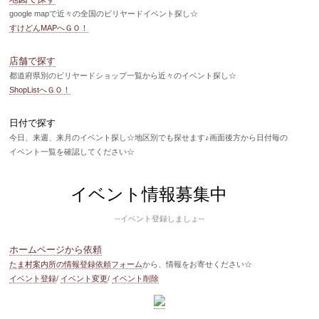
google mapで近々の全国のビリヤードイベント探し☆
すけどんMAPへＧＯ！
店舗で探す
都道府県別のビリヤードショップ一覧から近々のイベント探し☆
ShopListへＧＯ！
日付で探す
今日、来週、来月のイベント探し☆地区別でも探せます♪画面後方から日付毎の
イベント一覧を確認してください☆
イベント情報募集中
--イベント登録しましょ--
ホームページから依頼
たま村案内所の情報登録依頼フォーム
から、情報をお寄せください☆
イベント登録
/
イベント変更
/
イベント削除