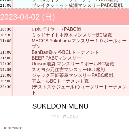
ブレイクショット成瀬マンスリーPABC級戦
21:00
2023-04-02 (日)
山水ビリヤードPABC戦
10:30
ミッドナイト本厚木マンスリーBC級戦
10:30
MECCA Yokohamaマンスリー１０ボールオー
11:00
プン
BanBan鎌ヶ谷BCLトーナメント
11:00
BEEP PABCマンスリー
11:00
Unison池袋 マンスリー９ボールBC級戦
12:30
スミヨシ元住吉マンスリーBCL級戦
12:30
ジャック三軒茶屋マンスリーPABC級戦
13:00
アムールBCトーナメント戦
15:00
(テストスケジュール)ウィークリートーナメン
23:30
ト
SUKEDON MENU
--イベント探しましょ--
地図で探す