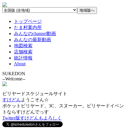
トップページ
たま村案内所
みんなのchannel動画
みんなの最新動画
地図検索
店舗検索
統計情報
About
SUKEDON
--Welcome--
ビリヤードスケジュールサイト
すけどん
ようこそん☆
ポケットビリヤード、3C、スヌーカー。ビリヤードイベン
トならすけどんでっす
Twitter版すけどんもよろしく