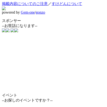
掲載内容についてのご注意
／
すけどんについて
powered by
Gem-one
/
gonzo
スポンサー
--お世話になります--
イベント
--お探しのイベントですか？--