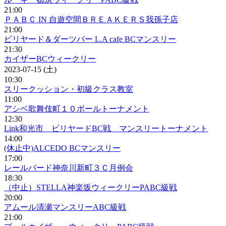
21:00
ＰＡＢＣ IN 自遊空間ＢＲＥＡＫＥＲＳ我孫子店
21:00
ビリヤード＆ダーツバー L.A cafe BCマンスリー
21:30
カイザーBCウィークリー
2023-07-15 (土)
10:30
スリークッション・初級クラス教室
11:00
アシベ歌舞伎町１０ボールトーナメント
12:30
Link和光市 ビリヤードBC戦 マンスリートーナメント
14:00
(休止中)ALCEDO BCマンスリー
17:00
レールバード神奈川新町３Ｃ月例会
18:30
（中止）STELLA神楽坂ウィークリーPABC級戦
20:00
アムール清瀬マンスリーABC級戦
21:00