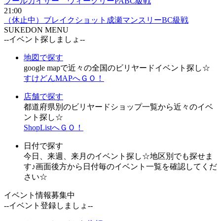
プールカイザー ウィークリーPABC級戦
21:00
（休止中）ブレイクショット成瀬マンスリーBC級戦
SUKEDON MENU
--イベント探しましょ--
地図で探す
google mapで近々の全国のビリヤードイベント探し☆
すけどんMAPへＧＯ！
店舗で探す
都道府県別のビリヤードショップ一覧から近々のイベ
ント探し☆
ShopListへＧＯ！
日付で探す
今日、来週、来月のイベント探し☆地区別でも探せま
す♪画面後方から日付毎のイベント一覧を確認してくだ
さい☆
イベント情報募集中
--イベント登録しましょ--