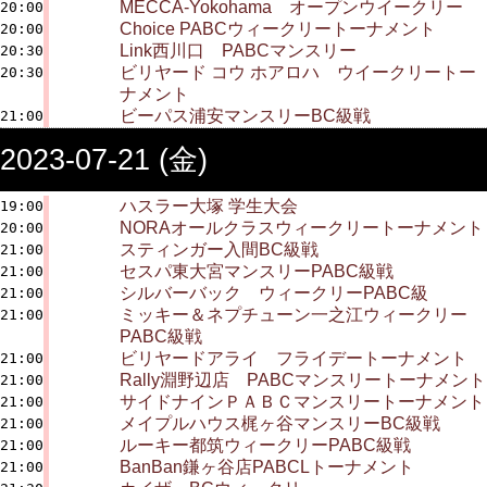
MECCA-Yokohama オープンウイークリー
20:00
Choice PABCウィークリートーナメント
20:00
Link西川口 PABCマンスリー
20:30
ビリヤード コウ ホアロハ ウイークリートー
20:30
ナメント
ビーパス浦安マンスリーBC級戦
21:00
2023-07-21 (金)
ハスラー大塚 学生大会
19:00
NORAオールクラスウィークリートーナメント
20:00
スティンガー入間BC級戦
21:00
セスパ東大宮マンスリーPABC級戦
21:00
シルバーバック ウィークリーPABC級
21:00
ミッキー＆ネプチューン一之江ウィークリー
21:00
PABC級戦
ビリヤードアライ フライデートーナメント
21:00
Rally淵野辺店 PABCマンスリートーナメント
21:00
サイドナインＰＡＢＣマンスリートーナメント
21:00
メイプルハウス梶ヶ谷マンスリーBC級戦
21:00
ルーキー都筑ウィークリーPABC級戦
21:00
BanBan鎌ヶ谷店PABCLトーナメント
21:00