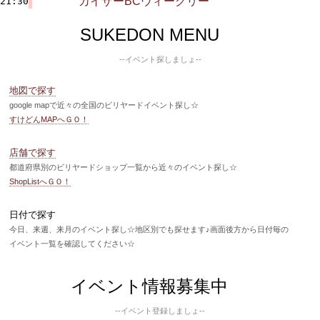
カイザーBCウィークリー
21:30
SUKEDON MENU
--イベント探しましょ--
地図で探す
google mapで近々の全国のビリヤードイベント探し☆
すけどんMAPへＧＯ！
店舗で探す
都道府県別のビリヤードショップ一覧から近々のイベント探し☆
ShopListへＧＯ！
日付で探す
今日、来週、来月のイベント探し☆地区別でも探せます♪画面後方から日付毎の
イベント一覧を確認してください☆
イベント情報募集中
--イベント登録しましょ--