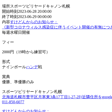
場所
スポーツビリヤードキャノン札幌
開始時刻
2023-06-28 20:00:00
終了時刻
2023-06-29 00:00:00
内容
すけどんからのお知らせ：
《新型コロナウィルス感染症に伴うイベント開催の有無につ
毎週水曜日開催
フィー
2000円（19時から練習可）
形式
ナインボール
ハンデ
戦
賞典
優勝、準優勝のみ
スポーツビリヤードキャノン札幌
北海道札幌市豊平区月寒東3条17丁目1-27-2F(近隣住所をgoogl
011-850-6077
すけどんからのお知らせ：