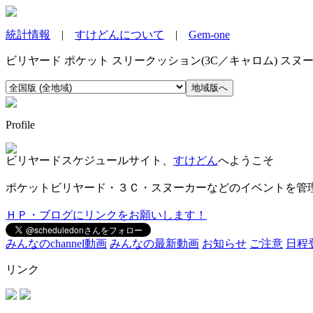
統計情報
|
すけどんについて
|
Gem-one
ビリヤード ポケット スリークッション(3C／キャロム) ス
Profile
ビリヤードスケジュールサイト、
すけどん
へようこそ
ポケットビリヤード・３Ｃ・スヌーカーなどのイベントを管
ＨＰ・ブログにリンクをお願いします！
みんなのchannel動画
みんなの最新動画
お知らせ
ご注意
日程
リンク