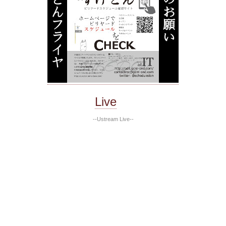
Live
--Ustream Live--