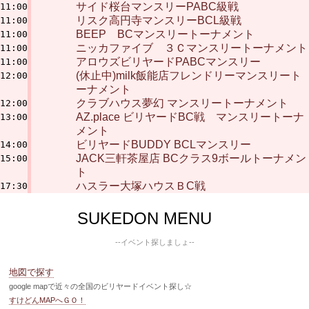
サイド桜台マンスリーPABC級戦
11:00
リスク高円寺マンスリーBCL級戦
11:00
BEEP BCマンスリートーナメント
11:00
ニッカファイブ ３Ｃマンスリートーナメント
11:00
アロウズビリヤードPABCマンスリー
11:00
(休止中)milk飯能店フレンドリーマンスリート
12:00
ーナメント
クラブハウス夢幻 マンスリートーナメント
12:00
AZ.place ビリヤードBC戦 マンスリートーナ
13:00
メント
ビリヤードBUDDY BCLマンスリー
14:00
JACK三軒茶屋店 BCクラス9ボールトーナメン
15:00
ト
ハスラー大塚ハウスＢC戦
17:30
SUKEDON MENU
--イベント探しましょ--
地図で探す
google mapで近々の全国のビリヤードイベント探し☆
すけどんMAPへＧＯ！