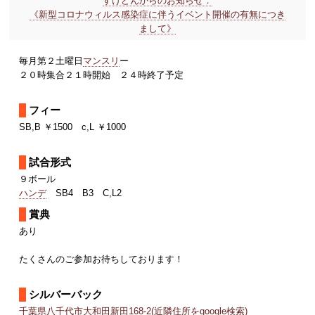
すけどんからのお知らせ：
《新型コロナウィルス感染症に伴うイベント開催の有無につき
まして》
毎月第２土曜日
マンスリ
ー
２０時集合２１時開始 ２４時終了予定
フィー
SB,B ￥1500 c,L ￥1000
試合形式
９ボール
ハンデ
SB4 B3 C,L2
賞典
あり
たくさんのご参加お待ちしております！
シルバーバック
千葉県八千代市大和田新田168-2(近隣住所をgoogle検索)