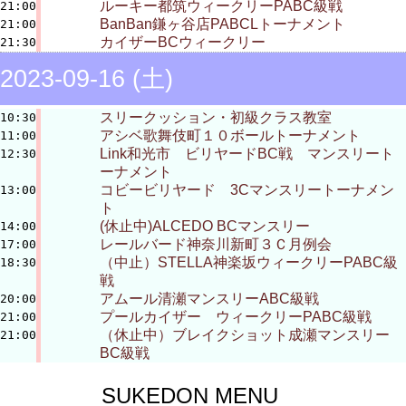
ルーキー都筑ウィークリーPABC級戦
21:00
BanBan鎌ヶ谷店PABCLトーナメント
21:00
カイザーBCウィークリー
21:30
2023-09-16 (土)
スリークッション・初級クラス教室
10:30
アシベ歌舞伎町１０ボールトーナメント
11:00
Link和光市 ビリヤードBC戦 マンスリート
12:30
ーナメント
コビービリヤード 3Cマンスリートーナメン
13:00
ト
(休止中)ALCEDO BCマンスリー
14:00
レールバード神奈川新町３Ｃ月例会
17:00
（中止）STELLA神楽坂ウィークリーPABC級
18:30
戦
アムール清瀬マンスリーABC級戦
20:00
プールカイザー ウィークリーPABC級戦
21:00
（休止中）ブレイクショット成瀬マンスリー
21:00
BC級戦
SUKEDON MENU