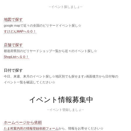
--イベント探しましょ--
地図で探す
google mapで近々の全国のビリヤードイベント探し☆
すけどんMAPへＧＯ！
店舗で探す
都道府県別のビリヤードショップ一覧から近々のイベント探し☆
ShopListへＧＯ！
日付で探す
今日、来週、来月のイベント探し☆地区別でも探せます♪画面後方から日付毎の
イベント一覧を確認してください☆
イベント情報募集中
--イベント登録しましょ--
ホームページから依頼
たま村案内所の情報登録依頼フォーム
から、情報をお寄せください☆