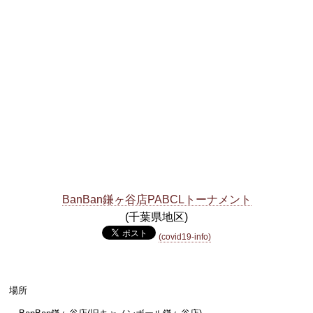
BanBan鎌ヶ谷店PABCLトーナメント
(千葉県地区)
(covid19-info)
場所