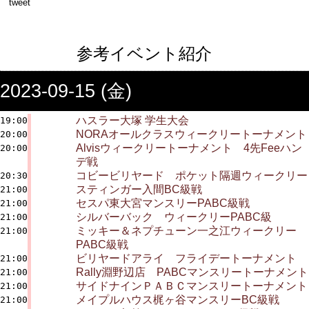
tweet
参考イベント紹介
2023-09-15 (金)
ハスラー大塚 学生大会
19:00
NORAオールクラスウィークリートーナメント
20:00
Alvisウィークリートーナメント 4先Feeハン
20:00
デ戦
コビービリヤード ポケット隔週ウィークリー
20:30
スティンガー入間BC級戦
21:00
セスパ東大宮マンスリーPABC級戦
21:00
シルバーバック ウィークリーPABC級
21:00
ミッキー＆ネプチューン一之江ウィークリー
21:00
PABC級戦
ビリヤードアライ フライデートーナメント
21:00
Rally淵野辺店 PABCマンスリートーナメント
21:00
サイドナインＰＡＢＣマンスリートーナメント
21:00
メイプルハウス梶ヶ谷マンスリーBC級戦
21:00