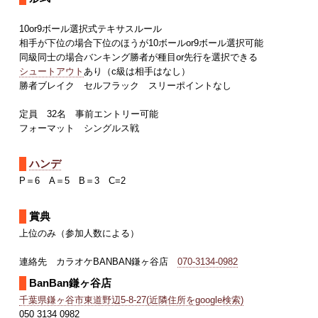
10or9ボール選択式テキサスルール
相手が下位の場合下位のほうが10ボールor9ボール選択可能
同級同士の場合バンキング勝者が種目or先行を選択できる
シュートアウト
あり（c級は相手はなし）
勝者ブレイク セルフラック スリーポイントなし
定員 32名 事前エントリー可能
フォーマット シングルス戦
ハンデ
P＝6 A＝5 B＝3 C=2
賞典
上位のみ（参加人数による）
連絡先 カラオケBANBAN鎌ヶ谷店
070-3134-0982
BanBan鎌ヶ谷店
千葉県鎌ヶ谷市東道野辺5-8-27(近隣住所をgoogle検索)
050 3134 0982