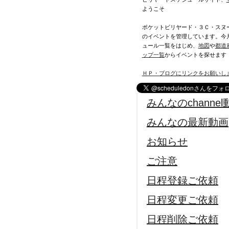
ようこそ
ポケットビリヤード・３Ｃ・スヌ
のイベントを管理しています。今
ュール一覧をはじめ、
地図
や
都道
ップ一覧
からイベントを探せます
ＨＰ・ブログにリンクをお願いし
みんなのchannel
みんなの最新動画
お知らせ
ご注意
日程登録ご依頼
日程変更ご依頼
日程削除ご依頼