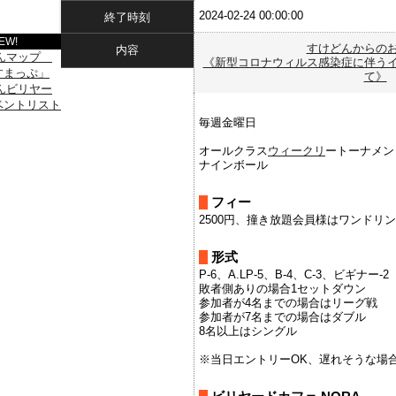
2024-02-24 00:00:00
終了時刻
EW!
すけどんからの
内容
《新型コロナウィルス感染症に伴う
て》
毎週金曜日
オールクラス
ウィークリ
ートーナメン
ナインボール
フィー
2500円、撞き放題会員様はワンドリ
形式
P-6、A.LP-5、B-4、C-3、ビギナー-2
敗者側ありの場合1セットダウン
参加者が4名までの場合はリーグ戦
参加者が7名までの場合はダブル
8名以上はシングル
※当日エントリーOK、遅れそうな場