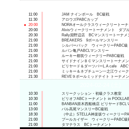
2024-02-23 (金)
11:00
JAM ナインボール BC級戦
11:30
アロウズPABCカップ
20:00
NORAオールクラスウィークリートー
20:00
Alvisウィークリートーナメント ダブ
20:30
Rally淵野辺店 BCマンスリートーナメ
21:00
BREAKERS 9ボールマンスリー
21:00
シルバーバック ウィークリーPABC級
21:00
ルパン亀戸ABCLマンスリー
21:00
ルーキー都筑ウィークリーPABC級戦
21:00
サイドナインＢＣマンスリートーナメン
21:00
ビリヤード＆ダーツバーL.A cafe A
21:00
ミッキー＆ネプチューン一之江ウィーク
21:30
REVE９ボールミッドナイト トーナメ
2024-02-24 (土)
10:30
スリークッション・初級クラス教室
10:30
ビリオフABCトーナメント in POOLLA
11:00
BANBAN原木西船橋店 ビリヤードBC
13:00
パル高尾マンスリーBC級戦
18:30
（中止）STELLA神楽坂ウィークリーP
21:00
プールカイザー ウィークリーPABC級
21:00
タマテラス BCトーナメント