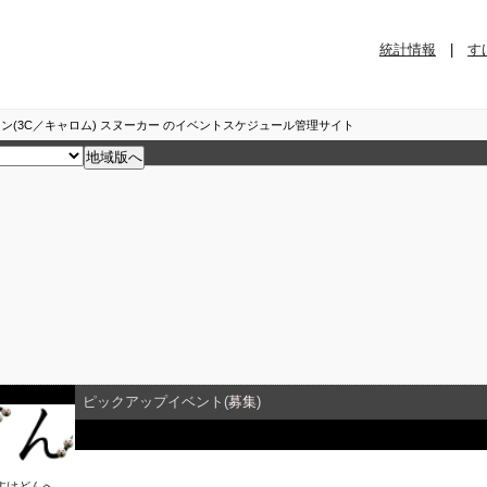
統計情報
|
す
ン(3C／キャロム) スヌーカー のイベントスケジュール管理サイト
ピックアップイベント(
募集
)
イベント詳細
すけどん
へ