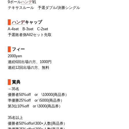
9ボール
ハンデ
戦
テキサスルール 予選ダブル/決勝シングル
ハンデ
キャップ
A-4set B-3set C-2set
予選敗者側All2セット先取
フィー
2000yen
連続6回出場の方、1000円
連続12回出場の方、無料
賞典
～35名
優勝者50%off or \10000(商品券）
準優勝25%off or \5000(商品券）
第3位10%off or \3000(商品券）
35名以上
優勝者50%offor\300×人数(商品券）