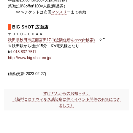
準優勝25%offor\200×人数(商品券）
第3位10%offor\100×人数(商品券）
○○％チケットは次回
マンスリ
ーまで有効
BIG SHOT 広面店
〒０１０－００４４
秋田県秋田市広面宮田17-1(近隣住所をgoogle検索)
２F
※秋田駅から徒歩15分 K's電気様となり
tel:
018-837-7511
http://www.big-shot.co.jp/
(自動更新:2023-02-27)
すけどんからのお知らせ：
《新型コロナウィルス感染症に伴うイベント開催の有無につき
まして》