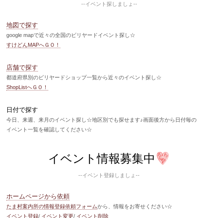
--イベント探しましょ--
地図で探す
google mapで近々の全国のビリヤードイベント探し☆
すけどんMAPへＧＯ！
店舗で探す
都道府県別のビリヤードショップ一覧から近々のイベント探し☆
ShopListへＧＯ！
日付で探す
今日、来週、来月のイベント探し☆地区別でも探せます♪画面後方から日付毎の
イベント一覧を確認してください☆
イベント情報募集中
--イベント登録しましょ--
ホームページから依頼
たま村案内所の情報登録依頼フォーム
から、情報をお寄せください☆
イベント登録
/
イベント変更
/
イベント削除