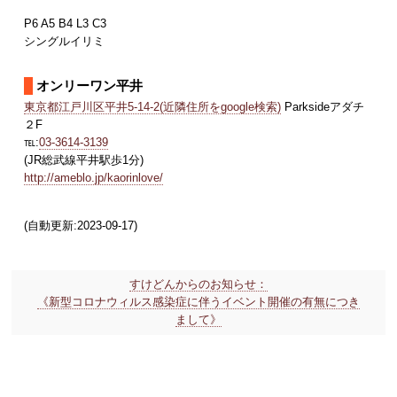
P6 A5 B4 L3 C3
シングルイリミ
オンリーワン平井
東京都江戸川区平井5-14-2(近隣住所をgoogle検索)
Parksideアダチ
２F
℡:
03-3614-3139
(JR総武線平井駅歩1分)
http://ameblo.jp/kaorinlove/
(自動更新:2023-09-17)
すけどんからのお知らせ：
《新型コロナウィルス感染症に伴うイベント開催の有無につき
まして》