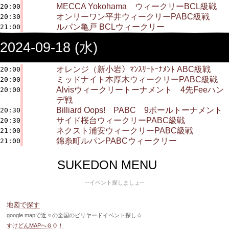
MECCA Yokohama ウィークリーBCL級戦
20:00
オンリーワン平井ウィークリーPABC級戦
20:30
ルパン亀戸 BCLウィークリー
21:00
2024-09-18 (水)
オレンジ（新小岩）ﾏﾝｽﾘｰﾄｰﾅﾒﾝﾄ ABC級戦
20:00
ミッドナイト本厚木ウィークリーPABC級戦
20:00
Alvisウィークリートーナメント 4先Feeハン
20:00
デ戦
Billiard Oops! PABC 9ボールトーナメント
20:30
サイド桜台ウィークリーPABC級戦
20:30
ネクスト浦安ウィークリーPABC級戦
21:00
錦糸町ルパンPABCウィークリー
21:00
SUKEDON MENU
--イベント探しましょ--
地図で探す
google mapで近々の全国のビリヤードイベント探し☆
すけどんMAPへＧＯ！