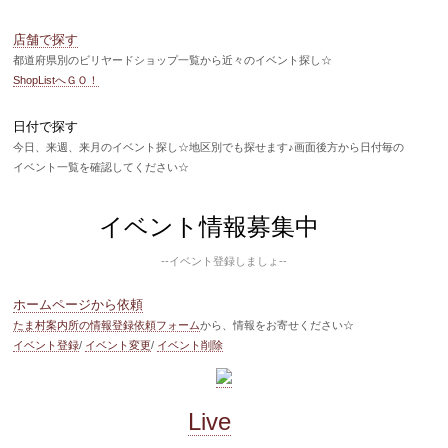
店舗で探す
都道府県別のビリヤードショップ一覧から近々のイベント探し☆
ShopListへＧＯ！
日付で探す
今日、来週、来月のイベント探し☆地区別でも探せます♪画面後方から日付毎の
イベント一覧を確認してください☆
イベント情報募集中
--イベント登録しましょ--
ホームページから依頼
たま村案内所の情報登録依頼フォーム
から、情報をお寄せください☆
イベント登録
/
イベント変更
/
イベント削除
Live