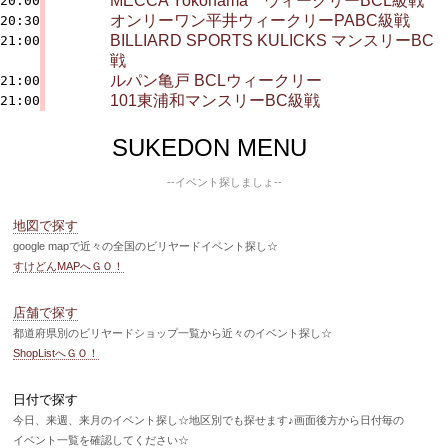
MECCA Yokohama ウィークリーBCL級戦
20:00
オンリーワン平井ウィークリーPABC級戦
20:30
BILLIARD SPORTS KULICKS マンスリーBC
21:00
戦
ルパン亀戸 BCLウィークリー
21:00
101東浦和マンスリーBC級戦
21:00
SUKEDON MENU
--イベント探しましょ--
地図で探す
google mapで近々の全国のビリヤードイベント探し☆
すけどんMAPへＧＯ！
店舗で探す
都道府県別のビリヤードショップ一覧から近々のイベント探し☆
ShopListへＧＯ！
日付で探す
今日、来週、来月のイベント探し☆地区別でも探せます♪画面後方から日付毎の
イベント一覧を確認してください☆