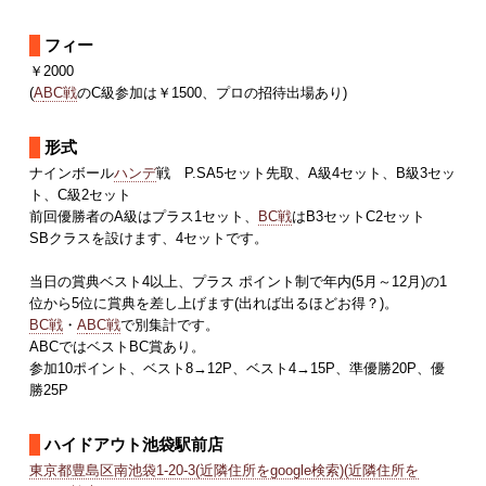
フィー
￥2000
(
A
BC戦
のC級参加は￥1500、プロの招待出場あり)
形式
ナインボール
ハンデ
戦 P.SA5セット先取、A級4セット、B級3セッ
ト、C級2セット
前回優勝者のA級はプラス1セット、
BC戦
はB3セットC2セット
SBクラスを設けます、4セットです。
当日の賞典ベスト4以上、プラス ポイント制で年内(5月～12月)の1
位から5位に賞典を差し上げます(出れば出るほどお得？)。
BC戦
・
A
BC戦
で別集計です。
ABCではベストBC賞あり。
参加10ポイント、ベスト8→12P、ベスト4→15P、準優勝20P、優
勝25P
ハイドアウト池袋駅前店
東京都豊島区南池袋1-20-3(近隣住所をgoogle検索)(近隣住所を