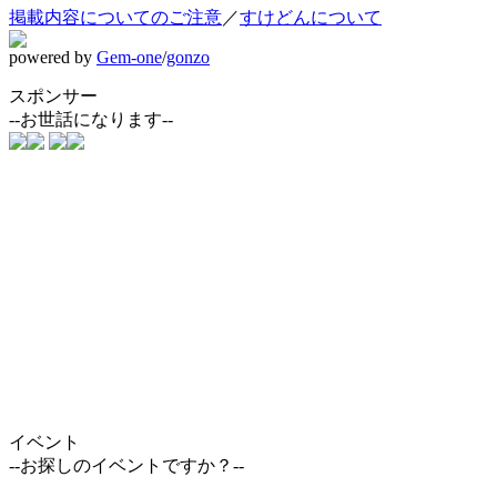
掲載内容についてのご注意
／
すけどんについて
powered by
Gem-one
/
gonzo
スポンサー
--お世話になります--
イベント
--お探しのイベントですか？--