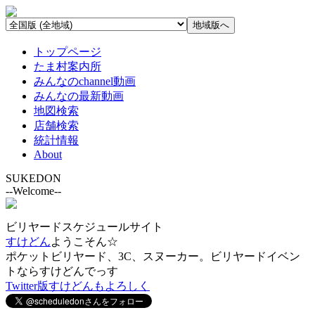
トップページ
たま村案内所
みんなのchannel動画
みんなの最新動画
地図検索
店舗検索
統計情報
About
SUKEDON
--Welcome--
ビリヤードスケジュールサイト
すけどん
ようこそん☆
ポケットビリヤード、3C、スヌーカー。ビリヤードイベン
トならすけどんでっす
Twitter版すけどんもよろしく