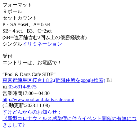
フォーマット
９ボール
セットカウント
P・SA =6set、A=５set
SB=４set、B3、C=2set
(SB=他店舗含む2回以上の優勝経験者)
シングル
イリミネーション
受付
エントリーは、お電話で！
“Pool & Darts Cafe SIDE”
東京都練馬区桜台1-8-2,(近隣住所をgoogle検索)
B1
℡:
03-6914-8975
営業時間17:00～04:30
http://www.pool-and-darts-side.com/
(自動更新:2023-11-08)
すけどんからのお知らせ：
《新型コロナウィルス感染症に伴うイベント開催の有無につ
きまして》