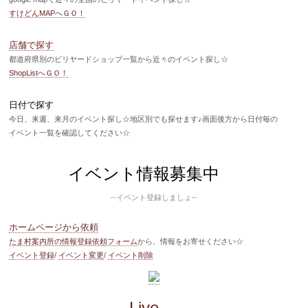
すけどんMAPへＧＯ！
店舗で探す
都道府県別のビリヤードショップ一覧から近々のイベント探し☆
ShopListへＧＯ！
日付で探す
今日、来週、来月のイベント探し☆地区別でも探せます♪画面後方から日付毎の
イベント一覧を確認してください☆
イベント情報募集中
--イベント登録しましょ--
ホームページから依頼
たま村案内所の情報登録依頼フォーム
から、情報をお寄せください☆
イベント登録
/
イベント変更
/
イベント削除
Live