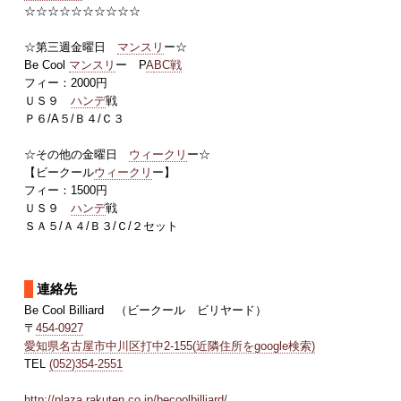
☆☆☆☆☆☆☆☆☆☆
☆第三週金曜日
マンスリ
ー☆
Be Cool
マンスリ
ー P
A
BC戦
フィー：2000円
ＵＳ９
ハンデ
戦
Ｐ６/A５/Ｂ４/Ｃ３
☆その他の金曜日
ウィークリ
ー☆
【ビークール
ウィークリ
ー】
フィー：1500円
ＵＳ９
ハンデ
戦
ＳＡ５/Ａ４/Ｂ３/Ｃ/２セット
連絡先
Be Cool Billiard （ビークール ビリヤード）
〒
454-0927
愛知県名古屋市中川区打中2-155(近隣住所をgoogle検索)
TEL
(052)354-2551
http://plaza.rakuten.co.jp/becoolbilliard/