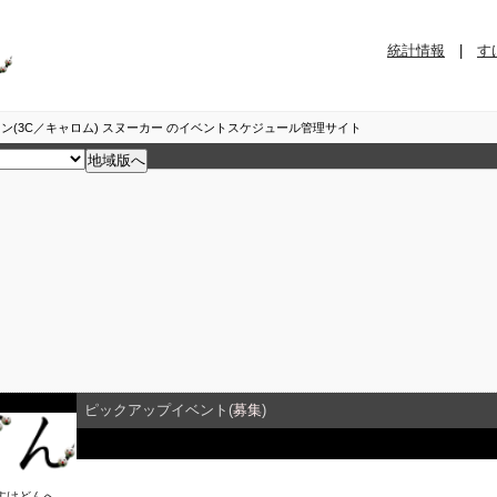
統計情報
|
す
ン(3C／キャロム) スヌーカー のイベントスケジュール管理サイト
ピックアップイベント(
募集
)
イベント詳細
すけどん
へ