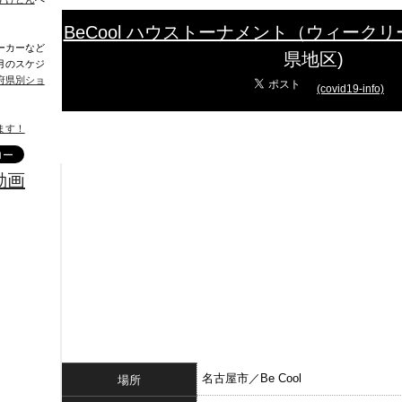
BeCool ハウストーナメント（ウィーク
ーカーなど
県地区)
月のスケジ
府県別ショ
(covid19-info)
ます！
動画
名古屋市／Be Cool
場所