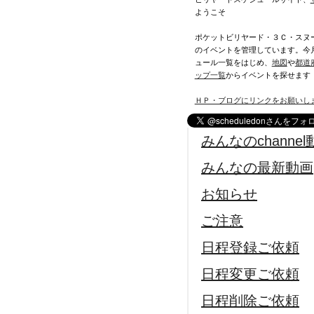
ようこそ
ポケットビリヤード・３Ｃ・スヌ
のイベントを管理しています。今
ュール一覧をはじめ、
地図
や
都道
ップ一覧
からイベントを探せます
ＨＰ・ブログにリンクをお願いし
みんなのchannel
みんなの最新動画
お知らせ
ご注意
日程登録ご依頼
日程変更ご依頼
日程削除ご依頼