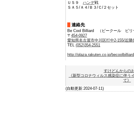
ＵＳ９
ハンデ
戦
ＳＡ５/Ａ４/Ｂ３/Ｃ/２セット
連絡先
Be Cool Billiard （ビークール 
〒
454-0927
愛知県名古屋市中川区打中2-155(近隣住
TEL
(052)354-2551
http://plaza.rakuten.co.jp/becoolbilliard
すけどんからの
《新型コロナウィルス感染症に伴う
て》
(自動更新:2024-07-11)