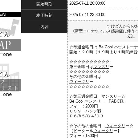
2025-07-11 20:00:00
開始時刻
2025-07-11 23:30:00
EW!
終了時刻
すけどんからの
内容
《新型コロナウィルス感染症に伴う
て》
☆毎週金曜日は Be Cool ハウスト
開始：２０時（１９時より１時間練習
☆☆☆☆☆☆☆☆☆☆
第三金曜日は
マンスリ
ー
☆☆☆☆☆☆☆☆☆☆
その他の金曜日は
ウィークリ
ー
☆☆☆☆☆☆☆☆☆☆
☆第三週金曜日
マンスリ
ー☆
Be Cool
マンスリ
ー P
A
BC戦
フィー：2000円
ＵＳ９
ハンデ
戦
Ｐ６/A５/Ｂ４/Ｃ３
☆その他の金曜日
ウィークリ
ー☆
【ビークール
ウィークリ
ー】
フィー：1500円