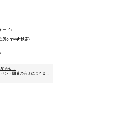
ビリヤード）
所をgoogle検索)
/
お知らせ：
イベント開催の有無につきまし