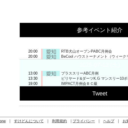
参考イベント紹介
2025-07-11 (金)
20:00
RTB犬山オープンPABC月例会
20:00
BeCool ハウストーナメント（ウィー
2025-07-12 (土)
13:00
プラススリーABC月例
13:30
ビリヤード&ダーツK.G マンスリー10
19:00
IMPACT月例会ＢＣ級
Tweet
one
|
すけどんについて
|
利用規約
|
プライバシー
|
ヘルプ
|
お