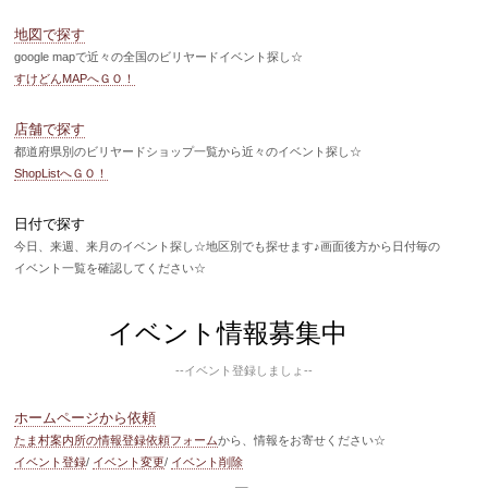
地図で探す
google mapで近々の全国のビリヤードイベント探し☆
すけどんMAPへＧＯ！
店舗で探す
都道府県別のビリヤードショップ一覧から近々のイベント探し☆
ShopListへＧＯ！
日付で探す
今日、来週、来月のイベント探し☆地区別でも探せます♪画面後方から日付毎の
イベント一覧を確認してください☆
イベント情報募集中
--イベント登録しましょ--
ホームページから依頼
たま村案内所の情報登録依頼フォーム
から、情報をお寄せください☆
イベント登録
/
イベント変更
/
イベント削除