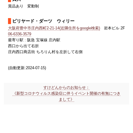
賞品あり 変動制
ビリヤード・ダーツ ウィリー
大阪府豊中市庄内西町2-21-14(近隣住所をgoogle検索)
岩本ビル 2F
06-6336-3579
最寄り駅 : 阪急 宝塚線 庄内駅
西口から出て右折
庄内西口商店街 ちろりん村を左折して右側
(自動更新:2024-07-15)
すけどんからのお知らせ：
《新型コロナウィルス感染症に伴うイベント開催の有無につき
まして》