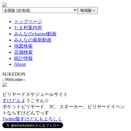
トップページ
たま村案内所
みんなのchannel動画
みんなの最新動画
地図検索
店舗検索
統計情報
About
SUKEDON
--Welcome--
ビリヤードスケジュールサイト
すけどん
ようこそん☆
ポケットビリヤード、3C、スヌーカー。ビリヤードイベン
トならすけどんでっす
Twitter版すけどんもよろしく