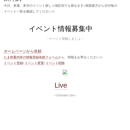
今日、来週、来月のイベント探し☆地区別でも探せます♪画面後方から日付毎の
イベント一覧を確認してください☆
イベント情報募集中
--イベント登録しましょ--
ホームページから依頼
たま村案内所の情報登録依頼フォーム
から、情報をお寄せください☆
イベント登録
/
イベント変更
/
イベント削除
Live
--Ustream Live--