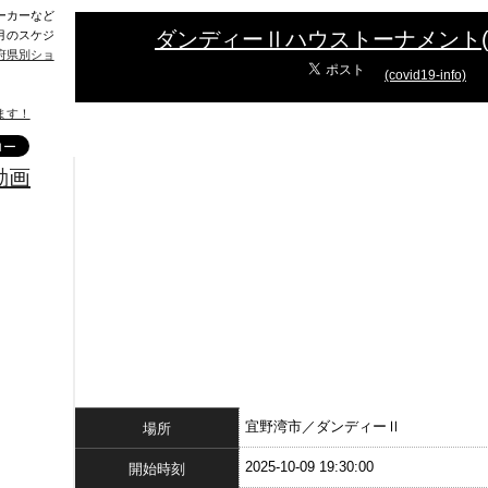
ーカーなど
ダンディーⅡハウストーナメント
月のスケジ
府県別ショ
(covid19-info)
ます！
動画
宜野湾市／ダンディーⅡ
場所
2025-10-09 19:30:00
開始時刻