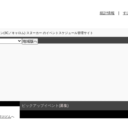
統計情報
|
す
ン(3C／キャロム) スヌーカー のイベントスケジュール管理サイト
ピックアップイベント(
募集
)
すけどん
へ
イベント詳細