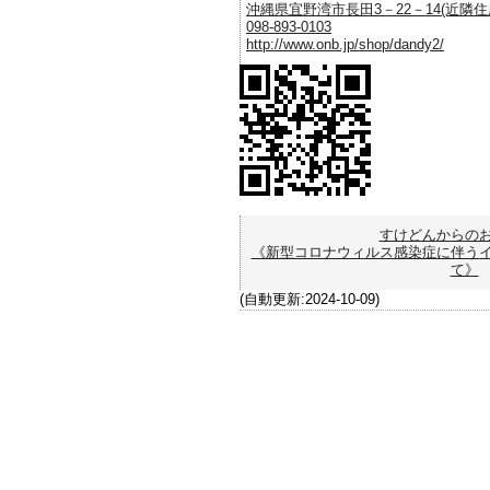
沖縄県宜野湾市長田3－22－14(近隣住所
098-893-0103
http://www.onb.jp/shop/dandy2/
すけどんからの
《新型コロナウィルス感染症に伴う
て》
(自動更新:2024-10-09)