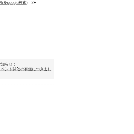
をgoogle検索)
2F
お知らせ：
イベント開催の有無につきまし