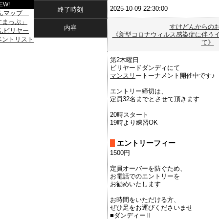
EW!
2025-10-09 22:30:00
終了時刻
すけどんからの
内容
《新型コロナウィルス感染症に伴う
て》
第2木曜日
ビリヤードダンディにて
マンスリ
ートーナメント開催中です♪
エントリー締切は、
定員32名までとさせて頂きます
20時スタート
19時より練習OK
エントリーフィー
1500円
定員オーバーを防ぐため、
お電話でのエントリーを
お勧めいたします
お時間をいただける方、
ぜひ足をお運びくださいませ
⁡■ダンディーⅡ