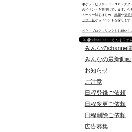
ポケットビリヤード・３Ｃ・スヌ
のイベントを管理しています。今
ュール一覧をはじめ、
地図
や
都道
ップ一覧
からイベントを探せます
ＨＰ・ブログにリンクをお願いし
みんなのchannel
みんなの最新動画
お知らせ
ご注意
日程登録ご依頼
日程変更ご依頼
日程削除ご依頼
広告募集