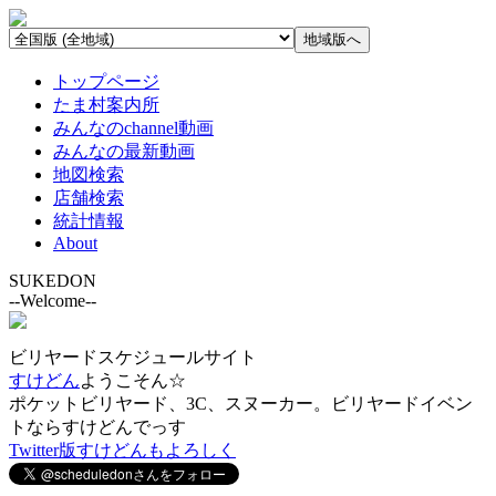
トップページ
たま村案内所
みんなのchannel動画
みんなの最新動画
地図検索
店舗検索
統計情報
About
SUKEDON
--Welcome--
ビリヤードスケジュールサイト
すけどん
ようこそん☆
ポケットビリヤード、3C、スヌーカー。ビリヤードイベン
トならすけどんでっす
Twitter版すけどんもよろしく