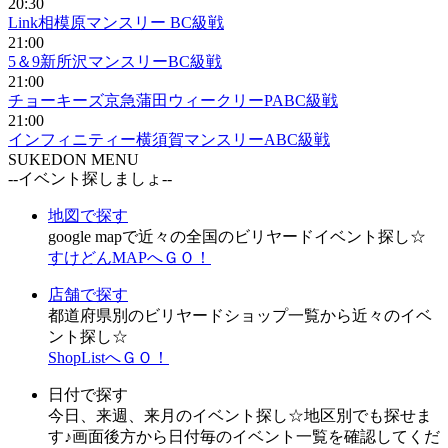
20:30
Link相模原マンスリー BC級戦
21:00
5＆9新所沢マンスリーBC級戦
21:00
チョーキーズ京急蒲田ウィークリーPABC級戦
21:00
インフィニティー横須賀マンスリーABC級戦
SUKEDON MENU
--イベント探しましょ--
地図で探す
google mapで近々の全国のビリヤードイベント探し☆
すけどんMAPへＧＯ！
店舗で探す
都道府県別のビリヤードショップ一覧から近々のイベ
ント探し☆
ShopListへＧＯ！
日付で探す
今日、来週、来月のイベント探し☆地区別でも探せま
す♪画面後方から日付毎のイベント一覧を確認してくだ