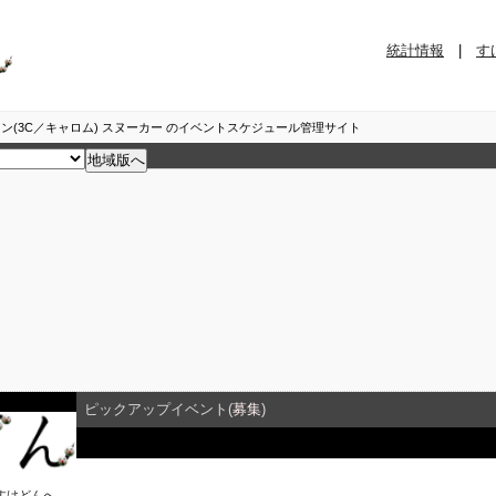
統計情報
|
す
ン(3C／キャロム) スヌーカー のイベントスケジュール管理サイト
ピックアップイベント(
募集
)
イベント詳細
すけどん
へ