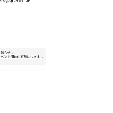
google検索)
3F
0
お知らせ：
イベント開催の有無につきまし