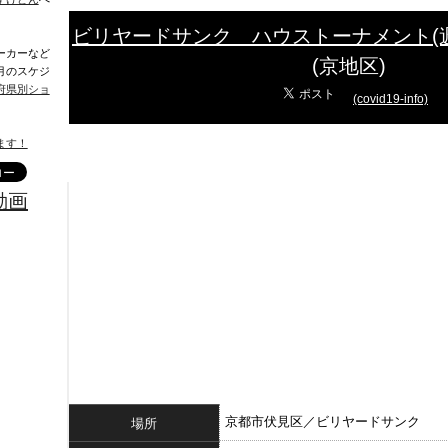
ビリヤードサンク ハウストーナメント(
ーカーなど
(京地区)
月のスケジ
府県別ショ
(covid19-info)
ます！
動画
京都市伏見区／ビリヤードサンク
場所