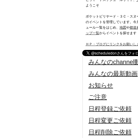
ようこそ
ポケットビリヤード・３Ｃ・スヌ
のイベントを管理しています。今
ュール一覧をはじめ、
地図
や
都道
ップ一覧
からイベントを探せます
ＨＰ・ブログにリンクをお願いし
みんなのchannel
みんなの最新動画
お知らせ
ご注意
日程登録ご依頼
日程変更ご依頼
日程削除ご依頼