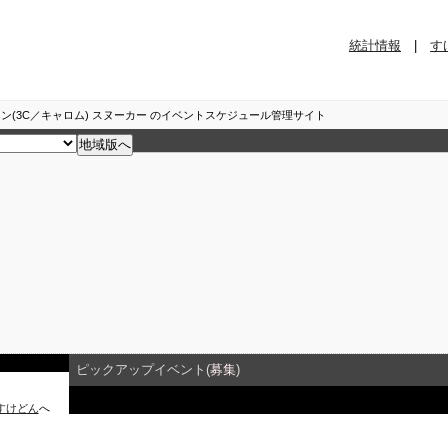
統計情報
|
す
ン(3C／キャロム) スヌーカー のイベントスケジュール管理サイト
ピックアップイベント(
募集
)
すけどん
へ
イベント詳細