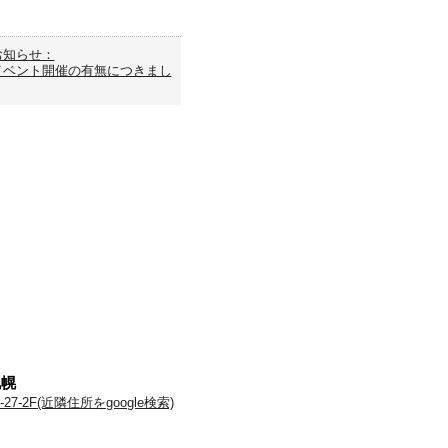
お知らせ：
イベント開催の有無につきまし
札幌
-2F(近隣住所をgoogle検索)