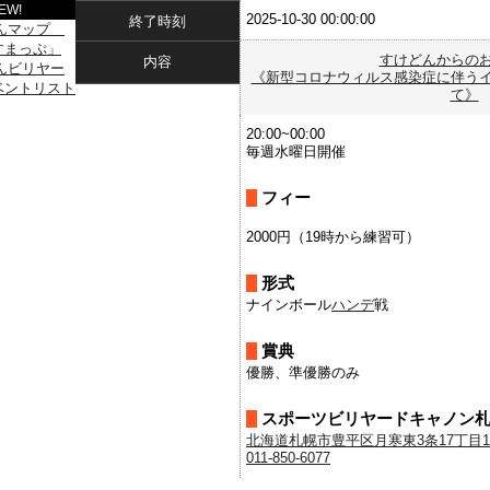
EW!
2025-10-30 00:00:00
終了時刻
すけどんからの
内容
《新型コロナウィルス感染症に伴う
て》
20:00~00:00
毎週水曜日開催
フィー
2000円（19時から練習可）
形式
ナインボール
ハンデ
戦
賞典
優勝、準優勝のみ
スポーツビリヤードキャノン
北海道札幌市豊平区月寒東3条17丁目1-27
011-850-6077