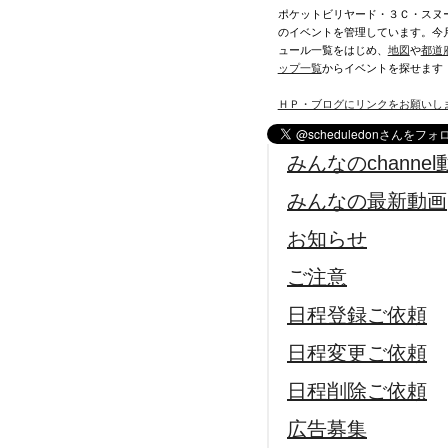
ポケットビリヤード・３Ｃ・スヌ
のイベントを管理しています。今
ュール一覧をはじめ、
地図
や
都道
ップ一覧
からイベントを探せます
ＨＰ・ブログにリンクをお願いし
みんなのchannel
みんなの最新動画
お知らせ
ご注意
日程登録ご依頼
日程変更ご依頼
日程削除ご依頼
広告募集