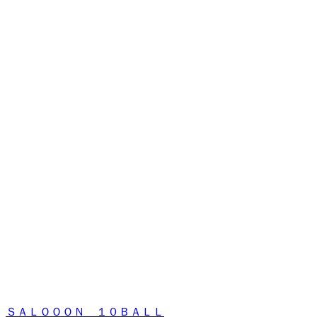
ＳＡＬＯＯＯＮ １０ＢＡＬＬ