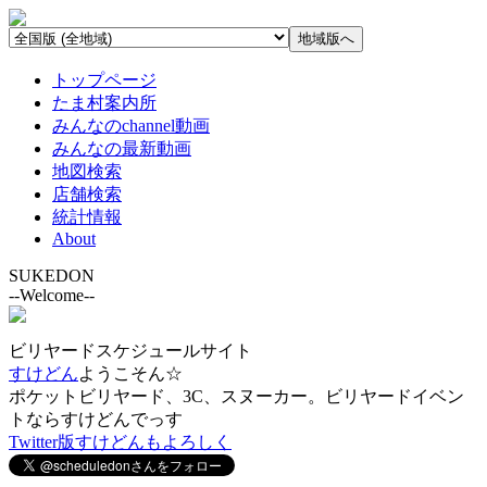
トップページ
たま村案内所
みんなのchannel動画
みんなの最新動画
地図検索
店舗検索
統計情報
About
SUKEDON
--Welcome--
ビリヤードスケジュールサイト
すけどん
ようこそん☆
ポケットビリヤード、3C、スヌーカー。ビリヤードイベン
トならすけどんでっす
Twitter版すけどんもよろしく