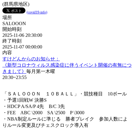
(群馬県地区)
(covid19-info)
場所
SALOOON
開始時刻
2025-11-06 20:30:00
終了時刻
2025-11-07 00:00:00
内容
すけどんからのお知らせ：
《新型コロナウィルス感染症に伴うイベント開催の有無につ
きまして》
毎月第一木曜
20:30~23:55
「ＳＡＬＯＯＯＮ １０ＢＡＬＬ」・競技種目 10ボール
・予選1回戦W 決勝S
・HDCP A/SA/P 4先 B/C 3先
・FEE ABC \2000 SA \2500 P \3000
・NBA制定ルールに準じる 勝者ブレイク 参加人数によ
りルール変更及びチェスクロック導入有