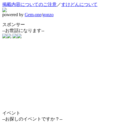
掲載内容についてのご注意
／
すけどんについて
powered by
Gem-one
/
gonzo
スポンサー
--お世話になります--
イベント
--お探しのイベントですか？--