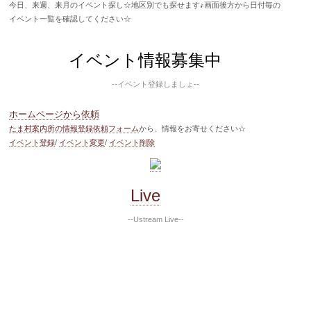
今日、来週、来月のイベント探し☆地区別でも探せます♪画面後方から日付毎の
イベント一覧を確認してください☆
イベント情報募集中
--イベント登録しましょ--
ホームページから依頼
たま村案内所の情報登録依頼フォーム
から、情報をお寄せください☆
イベント登録
/
イベント変更
/
イベント削除
Live
--Ustream Live--