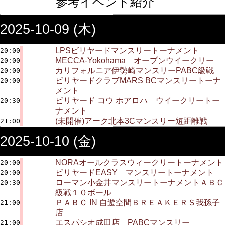
参考イベント紹介
2025-10-09 (木)
LPSビリヤードマンスリートーナメント
20:00
MECCA-Yokohama オープンウイークリー
20:00
カリフォルニア伊勢崎マンスリーPABC級戦
20:00
ビリヤードクラブMARS BCマンスリートーナ
20:00
メント
ビリヤード コウ ホアロハ ウイークリートー
20:30
ナメント
(未開催)アーク北本3Cマンスリー短距離戦
21:00
2025-10-10 (金)
NORAオールクラスウィークリートーナメント
20:00
ビリヤードEASY マンスリートーナメント
20:00
ローマン小金井マンスリートーナメントＡＢＣ
20:30
級戦１０ボール
ＰＡＢＣ IN 自遊空間ＢＲＥＡＫＥＲＳ我孫子
21:00
店
エスパシオ成田店 PABCマンスリー
21:00