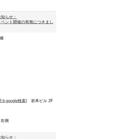
お知らせ：
イベント開催の有無につきまし
催
ー
google検索)
岩本ビル 2F
て右側
お知らせ：