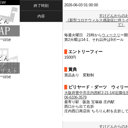
EW!
2026-06-03 01:00:00
終了時刻
すけどんからの
内容
《新型コロナウィルス感染症に伴う
て》
毎週火曜日 21時から
ウィークリ
ー開
第2火曜は14-1、それ以外は9ボール
エントリーフィー
1500円
賞典
賞品あり 変動制
ビリヤード・ダーツ ウィリ
大阪府豊中市庄内西町2-21-14(近隣住所を
06-6336-3579
最寄り駅 : 阪急 宝塚線 庄内駅
西口から出て右折
庄内西口商店街 ちろりん村を左折し
すけどんからの