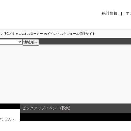
統計情報
|
す
ン(3C／キャロム) スヌーカー のイベントスケジュール管理サイト
ピックアップイベント(
募集
)
すけどん
へ
イベント詳細