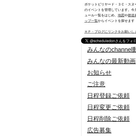
ポケットビリヤード・３Ｃ・スヌ
のイベントを管理しています。今
ュール一覧をはじめ、
地図
や
都道
ップ一覧
からイベントを探せます
ＨＰ・ブログにリンクをお願いし
みんなのchannel
みんなの最新動画
お知らせ
ご注意
日程登録ご依頼
日程変更ご依頼
日程削除ご依頼
広告募集