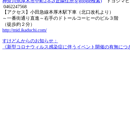
神奈川県厚木市中町2-8-2(近隣住所をgoogle検索)
トヨシマビ
0462247568
【アクセス】小田急線本厚木駅下車（北口改札より）
～一番街通り直進～右手のドトールコーヒーのビル３階
（徒歩約２分）
http://mid.ikaduchi.com/
すけどんからのお知らせ：
《新型コロナウィルス感染症に伴うイベント開催の有無につ