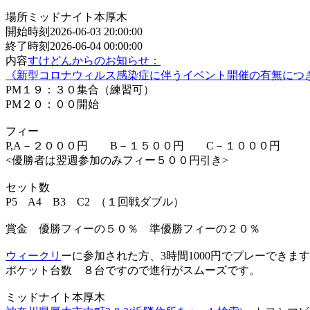
場所
ミッドナイト本厚木
開始時刻
2026-06-03 20:00:00
終了時刻
2026-06-04 00:00:00
内容
すけどんからのお知らせ：
《新型コロナウィルス感染症に伴うイベント開催の有無につ
PM１９：３０集合（練習可）
PM２０：００開始
フィー
P,A－２０００円 B－１５００円 C－１０００円
<優勝者は翌週参加のみフィー５００円引き>
セット数
P5 A4 B3 C2 （１回戦ダブル）
賞金 優勝フィーの５０％ 準優勝フィーの２０％
ウィークリ
ーに参加された方、3時間1000円でプレーできます!
ポケット台数 ８台ですので進行がスムーズです。
ミッドナイト本厚木