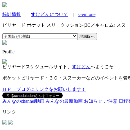
統計情報
|
すけどんについて
|
Gem-one
ビリヤード ポケット スリークッション(3C／キャロム) ス
Profile
ビリヤードスケジュールサイト、
すけどん
へようこそ
ポケットビリヤード・３Ｃ・スヌーカーなどのイベントを管
ＨＰ・ブログにリンクをお願いします！
みんなのchannel動画
みんなの最新動画
お知らせ
ご注意
日程
リンク