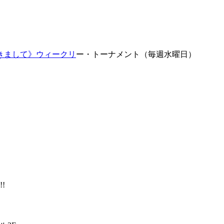
きまして》
ウィークリ
ー・トーナメント（毎週水曜日）
!