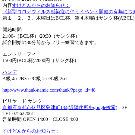
内容
すけどんからのお知らせ：
《新型コロナウィルス感染症に伴うイベント開催の有無につ
第１、２、３、木曜日はBCL杯、第４木曜はサンク杯(ABCL)
開始時間
21:00-（BCL杯）/20:30（サンク杯）
試合開始の30分前からフリー練習できます。
エントリーフィー
1500円(BCL杯)/2000円（サンク杯）
ハンデ
A級 4set/B3set/C級 2set/L級 2set
http://www.thank-namie.com/thank/?page_id=48
ビリヤード サンク
京都府京都市伏見区島津町134(近隣住所をgoogle検索)
3F
TEL 0756220611
営業時間 OPEN 14:00 – CLOSE 4:00
すけどんからのお知らせ：