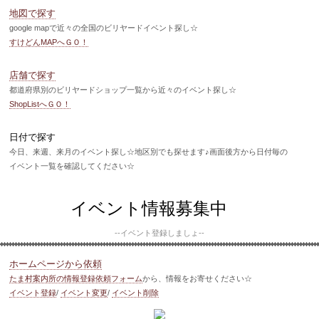
地図で探す
google mapで近々の全国のビリヤードイベント探し☆
すけどんMAPへＧＯ！
店舗で探す
都道府県別のビリヤードショップ一覧から近々のイベント探し☆
ShopListへＧＯ！
日付で探す
今日、来週、来月のイベント探し☆地区別でも探せます♪画面後方から日付毎の
イベント一覧を確認してください☆
イベント情報募集中
--イベント登録しましょ--
ホームページから依頼
たま村案内所の情報登録依頼フォーム
から、情報をお寄せください☆
イベント登録
/
イベント変更
/
イベント削除