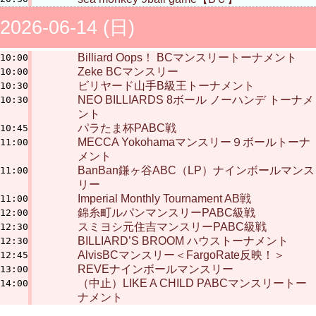
2026-06-14 (日)
Billiard Oops！ BCマンスリートーナメント
10:00
Zeke BCマンスリー
10:00
ビリヤード山手B級王トーナメント
10:30
NEO BILLIARDS 8ボール ノーハンデ トーナメ
10:30
ント
パラたま杯PABC戦
10:45
MECCA Yokohamaマンスリー９ボールトーナ
11:00
メント
BanBan鎌ヶ谷ABC（LP）ナインボールマンス
11:00
リー
Imperial Monthly Tournament AB戦
11:00
錦糸町ルパンマンスリーPABC級戦
12:00
スミヨシ元住吉マンスリーPABC級戦
12:30
BILLIARD’S BROOM ハウストーナメント
12:30
AlvisBCマンスリー＜FargoRate反映！＞
12:45
REVEナインボールマンスリー
13:00
（中止）LIKE A CHILD PABCマンスリートー
14:00
ナメント