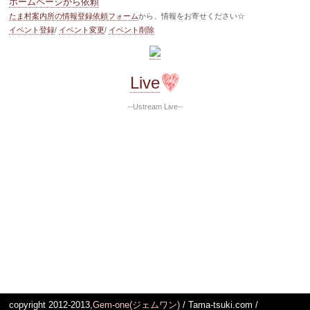
ホームページから依頼
たま村案内所の情報登録依頼フォーム
から、情報をお寄せください☆
イベント登録
/
イベント変更
/
イベント削除
Live
--Ustream Live--
copyright 2012-2013,
Gem-one(ジェムワン)
/ Tama-tsuki.com /