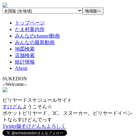
トップページ
たま村案内所
みんなのchannel動画
みんなの最新動画
地図検索
店舗検索
統計情報
About
SUKEDON
--Welcome--
ビリヤードスケジュールサイト
すけどん
ようこそん☆
ポケットビリヤード、3C、スヌーカー。ビリヤードイベン
トならすけどんでっす
Twitter版すけどんもよろしく