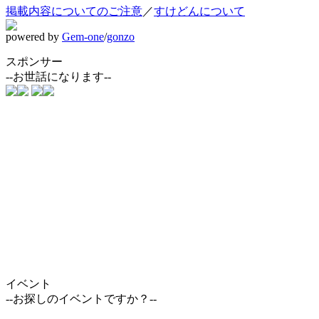
掲載内容についてのご注意
／
すけどんについて
powered by
Gem-one
/
gonzo
スポンサー
--お世話になります--
イベント
--お探しのイベントですか？--