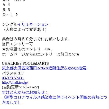
Ａ ４
Ｂ ３
Ｃ・Ｌ ２
シングル
イリミネーション
（人数によって変更あり）
集合は８時５０分までにお願いします。
当日エントリー可
★お電話でのエントリーOK。
ホームページからのエントリーは前日まで★
CHALKIES POOL&DARTS
東京都大田区東蒲田2-26-2(近隣住所をgoogle検索)
パラスK １F
03-3737-2431
http://chalkies.jp/
(自動更新:2025-06-22)
すけどんからのお知らせ：
《新型コロナウィルス感染症に伴うイベント開催の有無につ
きまして》