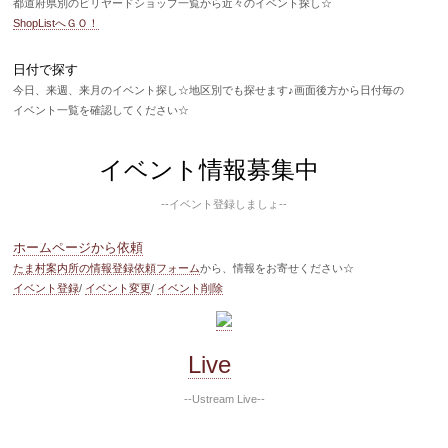
都道府県別のビリヤードショップ一覧から近々のイベント探し☆
ShopListへＧＯ！
日付で探す
今日、来週、来月のイベント探し☆地区別でも探せます♪画面後方から日付毎の
イベント一覧を確認してください☆
イベント情報募集中
--イベント登録しましょ--
ホームページから依頼
たま村案内所の情報登録依頼フォーム
から、情報をお寄せください☆
イベント登録
/
イベント変更
/
イベント削除
Live
--Ustream Live--