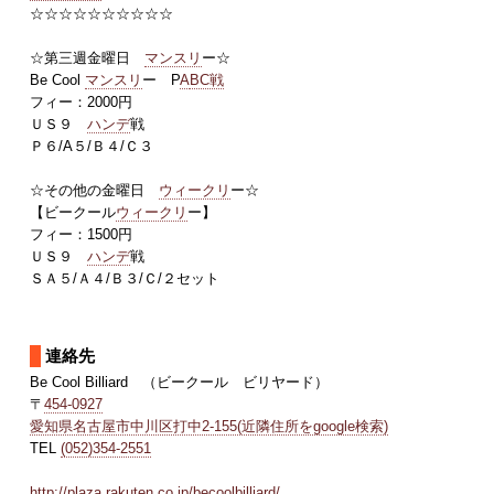
☆☆☆☆☆☆☆☆☆☆
☆第三週金曜日
マンスリ
ー☆
Be Cool
マンスリ
ー P
A
BC戦
フィー：2000円
ＵＳ９
ハンデ
戦
Ｐ６/A５/Ｂ４/Ｃ３
☆その他の金曜日
ウィークリ
ー☆
【ビークール
ウィークリ
ー】
フィー：1500円
ＵＳ９
ハンデ
戦
ＳＡ５/Ａ４/Ｂ３/Ｃ/２セット
連絡先
Be Cool Billiard （ビークール ビリヤード）
〒
454-0927
愛知県名古屋市中川区打中2-155(近隣住所をgoogle検索)
TEL
(052)354-2551
http://plaza.rakuten.co.jp/becoolbilliard/