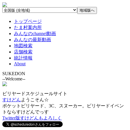
トップページ
たま村案内所
みんなのchannel動画
みんなの最新動画
地図検索
店舗検索
統計情報
About
SUKEDON
--Welcome--
ビリヤードスケジュールサイト
すけどん
ようこそん☆
ポケットビリヤード、3C、スヌーカー。ビリヤードイベン
トならすけどんでっす
Twitter版すけどんもよろしく