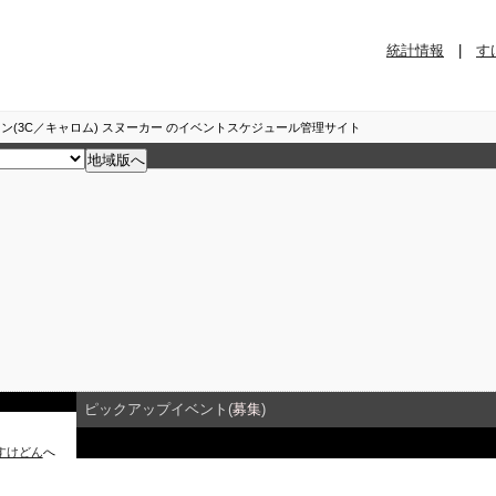
統計情報
|
す
ン(3C／キャロム) スヌーカー のイベントスケジュール管理サイト
ピックアップイベント(
募集
)
すけどん
へ
イベント詳細