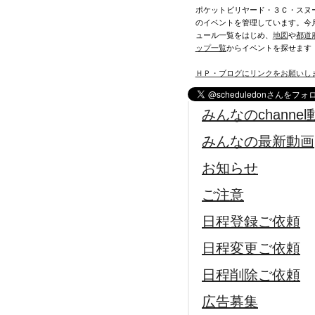
ポケットビリヤード・３Ｃ・スヌ
のイベントを管理しています。今
ュール一覧をはじめ、
地図
や
都道
ップ一覧
からイベントを探せます
ＨＰ・ブログにリンクをお願いし
みんなのchannel
みんなの最新動画
お知らせ
ご注意
日程登録ご依頼
日程変更ご依頼
日程削除ご依頼
広告募集