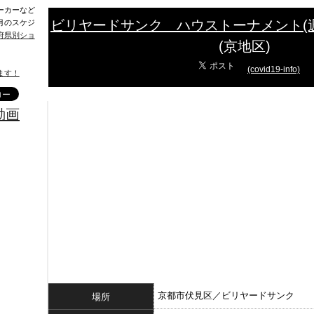
ーカーなど
ビリヤードサンク ハウストーナメント(
月のスケジ
府県別ショ
(京地区)
(covid19-info)
ます！
動画
京都市伏見区／ビリヤードサンク
場所