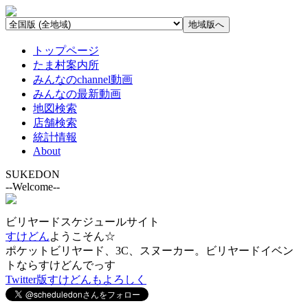
トップページ
たま村案内所
みんなのchannel動画
みんなの最新動画
地図検索
店舗検索
統計情報
About
SUKEDON
--Welcome--
ビリヤードスケジュールサイト
すけどん
ようこそん☆
ポケットビリヤード、3C、スヌーカー。ビリヤードイベン
トならすけどんでっす
Twitter版すけどんもよろしく