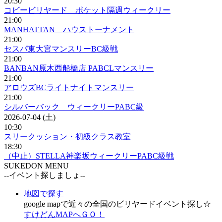
20:30
コビービリヤード ポケット隔週ウィークリー
21:00
MANHATTAN ハウストーナメント
21:00
セスパ東大宮マンスリーBC級戦
21:00
BANBAN原木西船橋店 PABCLマンスリー
21:00
アロウズBCライトナイトマンスリー
21:00
シルバーバック ウィークリーPABC級
2026-07-04 (土)
10:30
スリークッション・初級クラス教室
18:30
（中止）STELLA神楽坂ウィークリーPABC級戦
SUKEDON MENU
--イベント探しましょ--
地図で探す
google mapで近々の全国のビリヤードイベント探し☆
すけどんMAPへＧＯ！