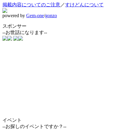
掲載内容についてのご注意
／
すけどんについて
powered by
Gem-one
/
gonzo
スポンサー
--お世話になります--
イベント
--お探しのイベントですか？--