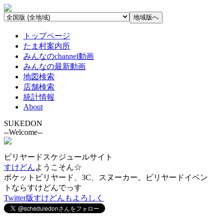
トップページ
たま村案内所
みんなのchannel動画
みんなの最新動画
地図検索
店舗検索
統計情報
About
SUKEDON
--Welcome--
ビリヤードスケジュールサイト
すけどん
ようこそん☆
ポケットビリヤード、3C、スヌーカー。ビリヤードイベン
トならすけどんでっす
Twitter版すけどんもよろしく