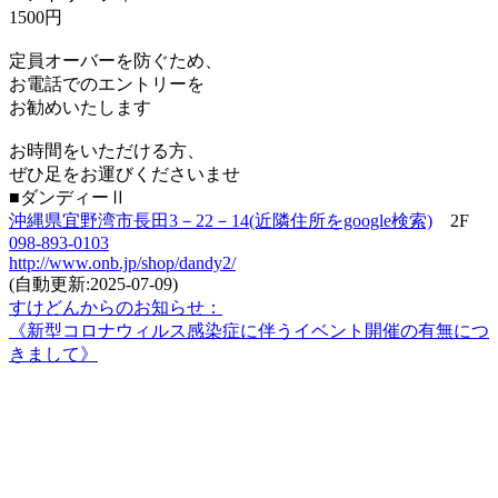
1500円
定員オーバーを防ぐため、
お電話でのエントリーを
お勧めいたします
お時間をいただける方、
ぜひ足をお運びくださいませ
⁡■ダンディーⅡ
沖縄県宜野湾市長田3－22－14(近隣住所をgoogle検索)
2F
098-893-0103
http://www.onb.jp/shop/dandy2/
(自動更新:2025-07-09)
すけどんからのお知らせ：
《新型コロナウィルス感染症に伴うイベント開催の有無につ
きまして》