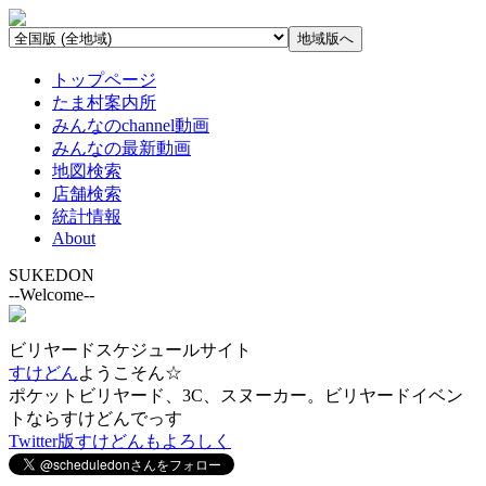
トップページ
たま村案内所
みんなのchannel動画
みんなの最新動画
地図検索
店舗検索
統計情報
About
SUKEDON
--Welcome--
ビリヤードスケジュールサイト
すけどん
ようこそん☆
ポケットビリヤード、3C、スヌーカー。ビリヤードイベン
トならすけどんでっす
Twitter版すけどんもよろしく