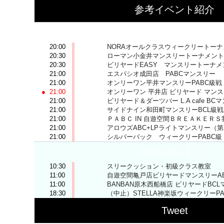
参考イベント紹介
2026-07-10 (金)
20:00
NORAオールクラスウィークリートー
20:30
ローマン小金井マンスリートーナメント
20:30
ビリヤードEASY マンスリートーナメ
21:00
エスパシオ成田店 PABCマンスリー
21:00
オンリーワン平井マンスリーPABC級戦
21:00
オンリーワン 平井店 ビリヤード マン
21:00
ビリヤード＆ダーツバー L.A cafe BC
21:00
サイドナイン和田町マンスリーBCL級戦
21:00
ＰＡＢＣ IN 自遊空間ＢＲＥＡＫＥＲ
21:00
アロウズABC+LPライトマンスリー（第
21:00
シルバーバック ウィークリーPABC級
2026-07-11 (土)
10:30
スリークッション・初級クラス教室
11:00
自遊空間亀戸店ビリヤードマンスリーA
11:00
BANBAN原木西船橋店 ビリヤードBC
18:30
（中止）STELLA神楽坂ウィークリーP
Tweet