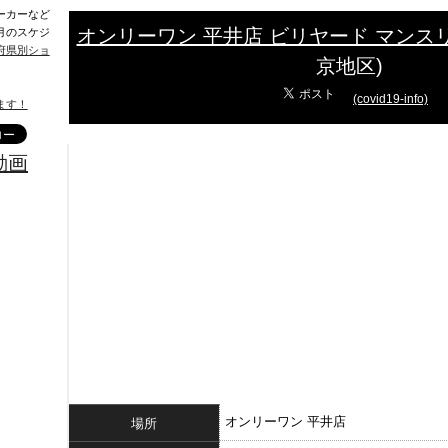
ーカーなど
オンリーワン 平井店 ビリヤード マンス
月のスケジ
府県別ショ
京地区)
(covid19-info)
ます！
動画
オンリーワン 平井店
場所