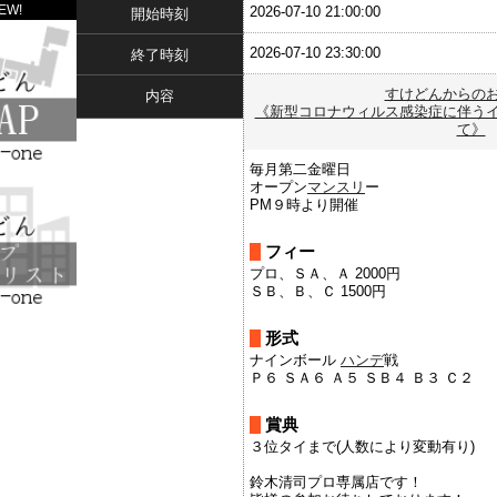
EW!
2026-07-10 21:00:00
開始時刻
2026-07-10 23:30:00
終了時刻
すけどんからの
内容
《新型コロナウィルス感染症に伴う
て》
毎月第二金曜日
オープン
マンスリ
ー
PM９時より開催
フィー
プロ、ＳＡ、Ａ 2000円
ＳＢ、Ｂ、Ｃ 1500円
形式
ナインボール
ハンデ
戦
Ｐ６ ＳＡ６ Ａ５ ＳＢ４ Ｂ３ Ｃ２
賞典
３位タイまで(人数により変動有り)
鈴木清司プロ専属店です！