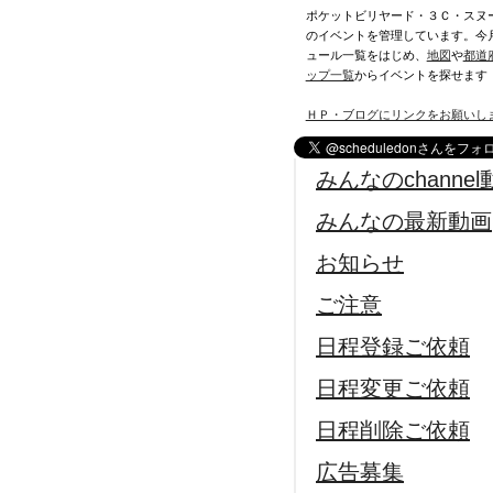
ポケットビリヤード・３Ｃ・スヌ
のイベントを管理しています。今
ュール一覧をはじめ、
地図
や
都道
ップ一覧
からイベントを探せます
ＨＰ・ブログにリンクをお願いし
みんなのchannel
みんなの最新動画
お知らせ
ご注意
日程登録ご依頼
日程変更ご依頼
日程削除ご依頼
広告募集