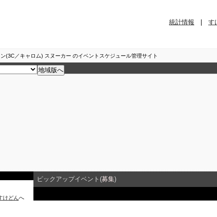
統計情報
|
す
ン(3C／キャロム) スヌーカー のイベントスケジュール管理サイト
ピックアップイベント(
募集
)
すけどん
へ
イベント詳細